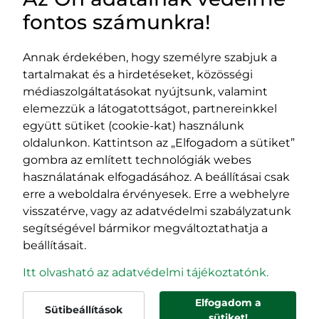
HASZNOS LINKEK
fontos számunkra!
Annak érdekében, hogy személyre szabjuk a
tartalmakat és a hirdetéseket, közösségi
Impresszum
médiaszolgáltatásokat nyújtsunk, valamint
Adatvédelmi szabályzat
elemezzük a látogatottságot, partnereinkkel
EPP program
együtt sütiket (cookie-kat) használunk
400029 Kolozsvár,
400489 Kolozsvár,
oldalunkon. Kattintson az „Elfogadom a sütiket”
Fürdő (Card. Iuliu Hossu) utca, 41.
Majális utca, 60.
gombra az említett technológiák webes
szám
szám
használatának elfogadásához. A beállításai csak
tel/fax:
0723 250 321
tel/fax:
0264 590 758
erre a weboldalra érvényesek. Erre a webhelyre
email:
office@rmdsz.ro
email:
office@rmdsz.ro
visszatérve, vagy az adatvédelmi szabályzatunk
segítségével bármikor megváltoztathatja a
beállításait.
Itt olvasható az adatvédelmi tájékoztatónk.
Elfogadom a
Sütibeállítások
© rmdsz.ro 2026
sütiket!