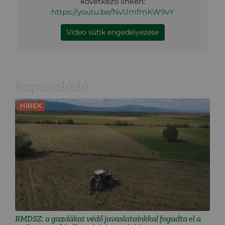
következő linken:
https://youtu.be/NvUmfmKW9vY
Video sütik engedélyezése
kapcsolódó
HÍREK
RMDSZ: a gazdákat védő javaslatainkkal fogadta el a