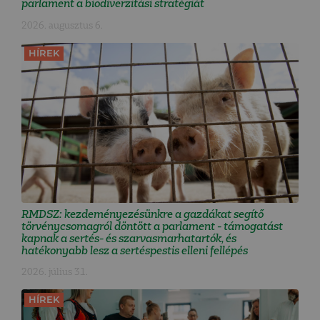
parlament a biodiverzitási stratégiát
2026. augusztus 6.
HÍREK
RMDSZ: kezdeményezésünkre a gazdákat segítő
törvénycsomagról döntött a parlament - támogatást
kapnak a sertés- és szarvasmarhatartók, és
hatékonyabb lesz a sertéspestis elleni fellépés
2026. július 31.
HÍREK