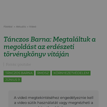
Főoldal
Aktuális
Videó
Tánczos Barna: Megtaláltuk a
megoldást az erdészeti
törvénykönyv vitáján
Forrás: youtube
TÁNCZOS BARNA
RMDSZ
KÖRNYEZETVÉDELEM
JÚNIUS 9
A videó megtekintéséhez engedélyeznie kell
a video sütik használatát vagy megnézheti a