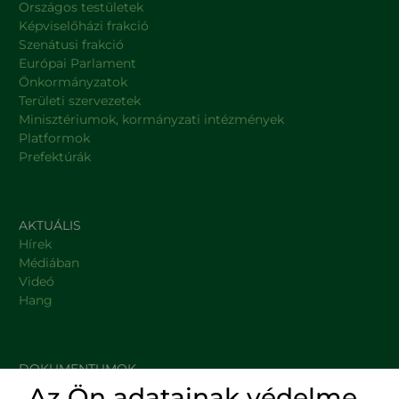
Országos testületek
Képviselőházi frakció
Szenátusi frakció
Európai Parlament
Önkormányzatok
Területi szervezetek
Minisztériumok, kormányzati intézmények
Platformok
Prefektúrák
AKTUÁLIS
Hírek
Médiában
Videó
Hang
DOKUMENTUMOK
Az Ön adatainak védelme