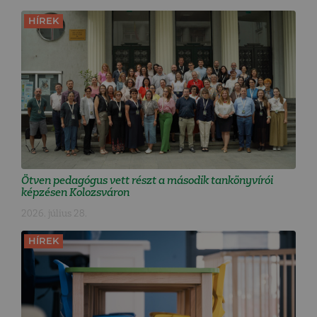
HÍREK
Ötven pedagógus vett részt a második tankönyvírói
képzésen Kolozsváron
2026. július 28.
HÍREK