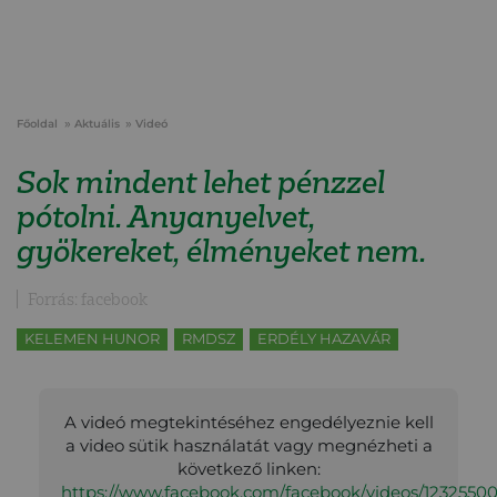
Főoldal
Aktuális
Videó
Sok mindent lehet pénzzel
pótolni. Anyanyelvet,
gyökereket, élményeket nem.
Forrás: facebook
KELEMEN HUNOR
RMDSZ
ERDÉLY HAZAVÁR
A videó megtekintéséhez engedélyeznie kell
a video sütik használatát vagy megnézheti a
következő linken:
https://www.facebook.com/facebook/videos/1232550