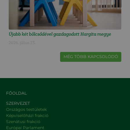
Újabb két bölcsődével gazdagodott Hargita megye
2026. július 23.
MÉG TÖBB KAPCSOLÓDÓ
FŐOLDAL
SZERVEZET
Országos testületek
Képviselőházi frakció
Szenátusi frakció
Európai Parlament