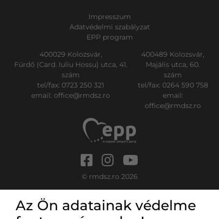
Impresszum
Adatvédelmi szabályzat
EPP program
400029 Kolozsvár,
400489 Kolozsvár,
Fürdő (Card. Iuliu Hossu) utca, 41.
Majális utca, 60.
szám
szám
tel/fax:
0723 250 321
tel/fax:
0264 590 758
email:
office@rmdsz.ro
email:
office@rmdsz.ro
© rmdsz.ro 2026
Az Ön adatainak védelme