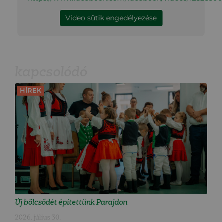
Video sütik engedélyezése
kapcsolódó
HÍREK
Új bölcsődét építettünk Parajdon
2026. július 30.