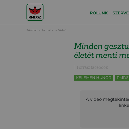
RÓLUNK
SZERVE
Főoldal
Aktuális
Videó
Minden gesztus
életét menti m
Forrás: facebook
KELEMEN HUNOR
RMDS
A videó megtekintés
link