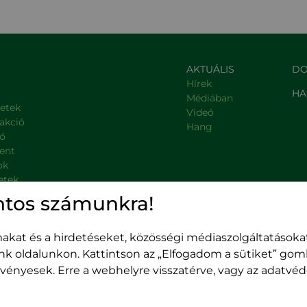
AKTUÁLIS
DO
Hírek
HA
Médiában
letek
Videó
rakció
Hang
ió
ent
ok
etek
, kormányzati intézmények
ntos számunkra!
kat és a hirdetéseket, közösségi médiaszolgáltatásokat
unk oldalunkon. Kattintson az „Elfogadom a sütiket” go
 érvényesek. Erre a webhelyre visszatérve, vagy az adatv
Kolozsvár,
400489 Kolozsvár,