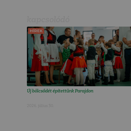
kapcsolódó
HÍREK
Új bölcsődét építettünk Parajdon
2026. július 30.