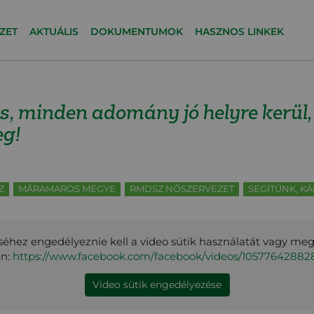
ZET
AKTUÁLIS
DOKUMENTUMOK
HASZNOS LINKEK
, minden adomány jó helyre kerül,
eg!
Z
MÁRAMAROS MEGYE
RMDSZ NŐSZERVEZET
SEGÍTÜNK, KÁ
éhez engedélyeznie kell a video sütik használatát vagy me
en:
https://www.facebook.com/facebook/videos/10577642882
Video sütik engedélyezése