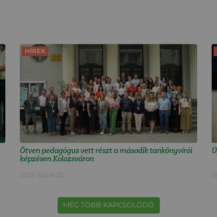
HÍREK
Ötven pedagógus vett részt a második tankönyvírói
Ú
képzésen Kolozsváron
2026. július 28.
2
MÉG TÖBB KAPCSOLÓDÓ