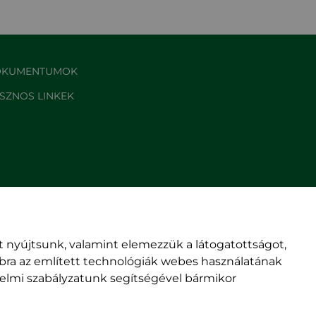
KUMENTUMOK
SZNOS LINKEK
 nyújtsunk, valamint elemezzük a látogatottságot,
mbra az említett technológiák webes használatának
édelmi szabályzatunk segítségével bármikor