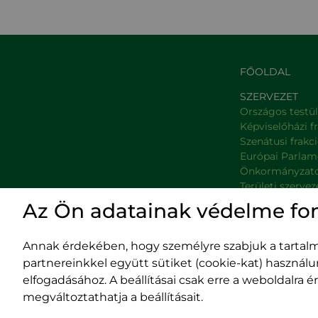
FŐOLDAL
SZERVEZET
Országos testü
Képviselőházi f
Szenátusi frakc
Európai Parlam
Önkormányzat
Területi szervez
Minisztériumok
Az Ön adatainak védelme fo
Platformok
Prefektúrák
Annak érdekében, hogy személyre szabjuk a tartalma
partnereinkkel együtt sütiket (cookie-kat) használ
elfogadásához. A beállításai csak erre a weboldalra
megváltoztathatja a beállításait.
Impresszum
400029 