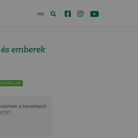
HU
 és emberek
RPÁTALJA!
gnézheti a következő
87317