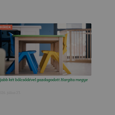
HÍREK
jabb két bölcsődével gazdagodott Hargita megye
026. július 23.