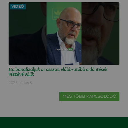
VIDEÓ
Ha banalizáljuk a rosszat, előbb-utóbb a döntések
részévé válik
2026. július 8.
MÉG TÖBB KAPCSOLÓDÓ