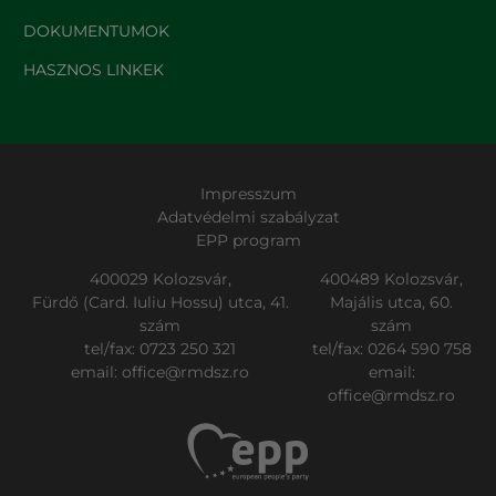
DOKUMENTUMOK
HASZNOS LINKEK
Impresszum
Adatvédelmi szabályzat
EPP program
400029 Kolozsvár,
400489 Kolozsvár,
Fürdő (Card. Iuliu Hossu) utca, 41.
Majális utca, 60.
szám
szám
tel/fax:
0723 250 321
tel/fax:
0264 590 758
email:
office@rmdsz.ro
email:
office@rmdsz.ro