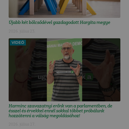
Újabb két bölcsődével gazdagodott Hargita megye
2026. július 23.
VIDEÓ
Harminc szavazatnyi erőnk van a parlamentben, de
ésszel és érvekkel ennél sokkal többet próbálunk
hozzátenni a válság megoldásához!
2026. július 17.