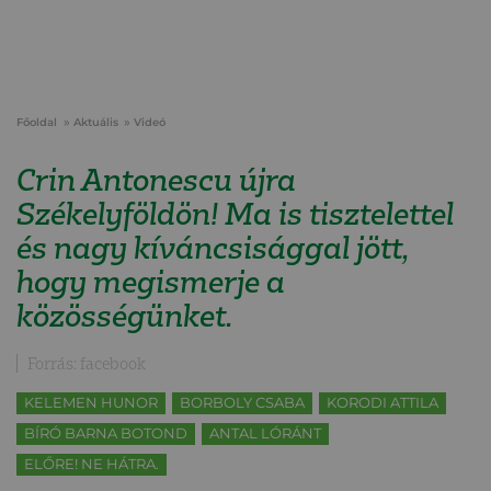
Főoldal
Aktuális
Videó
Crin Antonescu újra
Székelyföldön! Ma is tisztelettel
és nagy kíváncsisággal jött,
hogy megismerje a
közösségünket.
Forrás: facebook
KELEMEN HUNOR
BORBOLY CSABA
KORODI ATTILA
BÍRÓ BARNA BOTOND
ANTAL LÓRÁNT
ELŐRE! NE HÁTRA.