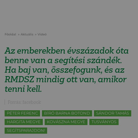
Főoldal
Aktuális
Videó
Az emberekben évszázadok óta
benne van a segítési szándék.
Ha baj van, összefogunk, és az
RMDSZ mindig ott van, amikor
tenni kell.
Forrás: facebook
PÉTER FERENC
BÍRÓ BARNA BOTOND
SÁNDOR TAMÁS
HARGITA MEGYE
KOVÁSZNA MEGYE
TUSVÁNYOS
SEGÍTSPARAJDON!