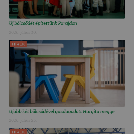
Új bölcsődét építettünk Parajdon
2026. július 30.
HÍREK
Újabb két bölcsődével gazdagodott Hargita megye
2026. július 23.
HÍREK