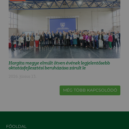
Hargita megye elmúlt ötven évének legjelentősebb
oktatásfejlesztési beruházása zárult le
2026. június 13.
MÉG TÖBB KAPCSOLÓDÓ
FŐOLDAL