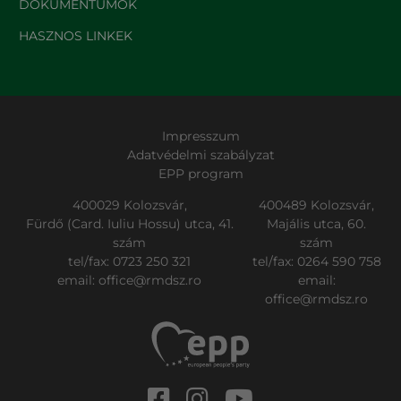
DOKUMENTUMOK
HASZNOS LINKEK
Impresszum
Adatvédelmi szabályzat
EPP program
400029 Kolozsvár,
400489 Kolozsvár,
Fürdő (Card. Iuliu Hossu) utca, 41.
Majális utca, 60.
szám
szám
tel/fax:
0723 250 321
tel/fax:
0264 590 758
email:
office@rmdsz.ro
email:
office@rmdsz.ro