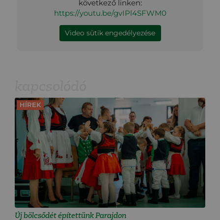
következő linken:
https://youtu.be/gvIPl4SFWM0
Video sütik engedélyezése
kapcsolódó
HÍREK
Új bölcsődét építettünk Parajdon