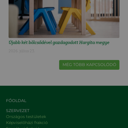
Újabb két bölcsődével gazdagodott Hargita megye
2026. július 23.
MÉG TÖBB KAPCSOLÓDÓ
FŐOLDAL
SZERVEZET
Országos testületek
Képviselőházi frakció