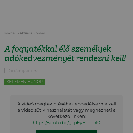
Főoldal
Aktuális
Videó
A fogyatékkal élő személyek
adókedvezményét rendezni kell!
Forrás: youtube
KELEMEN HUNOR
A videó megtekintéséhez engedélyeznie kell
a video sütik használatát vagy megnézheti a
következő linken:
https://youtu.be/gJpEyHTnml0