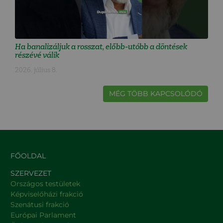
Ha banalizáljuk a rosszat, előbb-utóbb a döntések
részévé válik
2026. július 8.
MÉG TÖBB KAPCSOLÓDÓ
FŐOLDAL
SZERVEZET
Országos testületek
Képviselőházi frakció
Szenátusi frakció
Európai Parlament