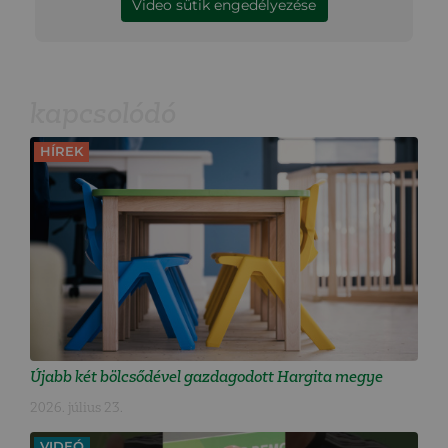
Video sütik engedélyezése
kapcsolódó
HÍREK
Újabb két bölcsődével gazdagodott Hargita megye
2026. július 23.
VIDEÓ