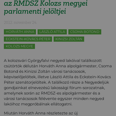
az RMDSZ Kolozs megyei
parlamenti jelöltjei
2012. november 24.
HORVÁTH ANNA
LÁSZLÓ ATTILA
CSOMA BOTOND
ECKSTEIN-KOVÁCS PÉTER
KINIZSI ZOLTÁN
KOLOZS MEGYE
A kolozsvári Györgyfalvi negyed lakóival találkozott
csütörtök délután Horváth Anna alpolgármester, Csoma
Botond és Kinizsi Zoltán városi tanácsosok,
képviselőjelöltek, illetve László Attila és Eckstein-Kovács
Péter szenátorjelöltek. A találkozó része a Negyedeljük
gondjainkat elnevezésű lakossági fórum-sorozatnak,
amelynek során az RMDSZ-es alpolgármester és a
városi tanácsosok félévente egyszer minden negyed
lakóihoz megpróbálnak ellátogatni.
Miután Horváth Anna részletezte az új