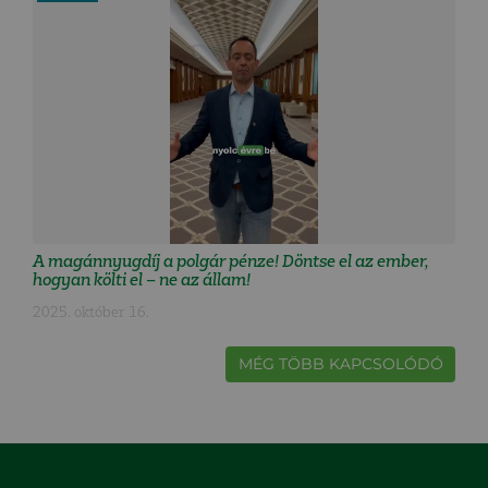
A magánnyugdíj a polgár pénze! Döntse el az ember,
hogyan költi el – ne az állam!
2025. október 16.
MÉG TÖBB KAPCSOLÓDÓ