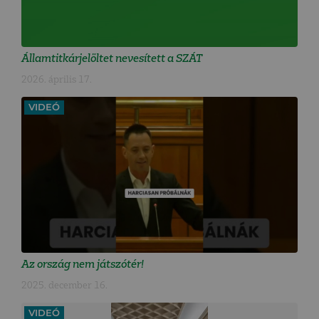
Államtitkárjelöltet nevesített a SZÁT
2026. április 17.
VIDEÓ
Az ország nem játszótér!
2025. december 16.
VIDEÓ