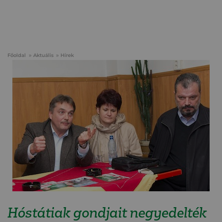
Főoldal
Aktuális
Hírek
Hóstátiak gondjait negyedelték