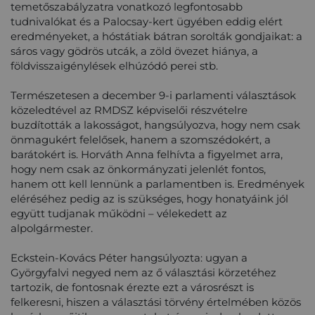
temetőszabályzatra vonatkozó legfontosabb
tudnivalókat és a Palocsay-kert ügyében eddig elért
eredményeket, a hóstátiak bátran sorolták gondjaikat: a
sáros vagy gödrös utcák, a zöld övezet hiánya, a
földvisszaigénylések elhúzódó perei stb.
Természetesen a december 9-i parlamenti választások
közeledtével az RMDSZ képviselői részvételre
buzdították a lakosságot, hangsúlyozva, hogy nem csak
önmagukért felelősek, hanem a szomszédokért, a
barátokért is. Horváth Anna felhívta a figyelmet arra,
hogy nem csak az önkormányzati jelenlét fontos,
hanem ott kell lennünk a parlamentben is. Eredmények
eléréséhez pedig az is szükséges, hogy honatyáink jól
együtt tudjanak működni – vélekedett az
alpolgármester.
Eckstein-Kovács Péter hangsúlyozta: ugyan a
Györgyfalvi negyed nem az ő választási körzetéhez
tartozik, de fontosnak érezte ezt a városrészt is
felkeresni, hiszen a választási törvény értelmében közös