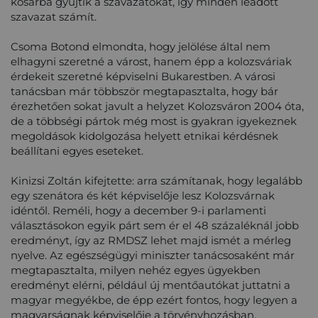
kosárba gyűjtik a szavazatokat, így minden leadott
szavazat számít.
Csoma Botond elmondta, hogy jelölése által nem
elhagyni szeretné a várost, hanem épp a kolozsváriak
érdekeit szeretné képviselni Bukarestben. A városi
tanácsban már többször megtapasztalta, hogy bár
érezhetően sokat javult a helyzet Kolozsváron 2004 óta,
de a többségi pártok még most is gyakran igyekeznek
megoldások kidolgozása helyett etnikai kérdésnek
beállítani egyes eseteket.
Kinizsi Zoltán kifejtette: arra számítanak, hogy legalább
egy szenátora és két képviselője lesz Kolozsvárnak
idéntől. Reméli, hogy a december 9-i parlamenti
választásokon egyik párt sem ér el 48 százaléknál jobb
eredményt, így az RMDSZ lehet majd ismét a mérleg
nyelve. Az egészségügyi miniszter tanácsosaként már
megtapasztalta, milyen nehéz egyes ügyekben
eredményt elérni, például új mentőautókat juttatni a
magyar megyékbe, de épp ezért fontos, hogy legyen a
magyarságnak képviselője a törvényhozásban.