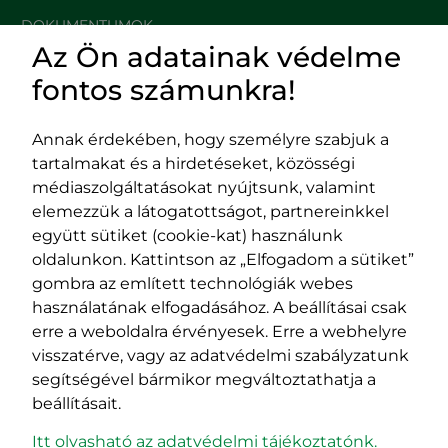
DOKUMENTUMOK
Az Ön adatainak védelme
HASZNOS LINKEK
fontos számunkra!
Annak érdekében, hogy személyre szabjuk a
tartalmakat és a hirdetéseket, közösségi
Impresszum
médiaszolgáltatásokat nyújtsunk, valamint
Adatvédelmi szabályzat
elemezzük a látogatottságot, partnereinkkel
EPP program
együtt sütiket (cookie-kat) használunk
400029 Kolozsvár,
400489 Kolozsvár,
oldalunkon. Kattintson az „Elfogadom a sütiket”
Fürdő (Card. Iuliu Hossu) utca, 41.
Majális utca, 60.
gombra az említett technológiák webes
szám
szám
használatának elfogadásához. A beállításai csak
tel/fax:
0723 250 321
tel/fax:
0264 590 758
erre a weboldalra érvényesek. Erre a webhelyre
email:
office@rmdsz.ro
email:
office@rmdsz.ro
visszatérve, vagy az adatvédelmi szabályzatunk
segítségével bármikor megváltoztathatja a
beállításait.
Itt olvasható az adatvédelmi tájékoztatónk.