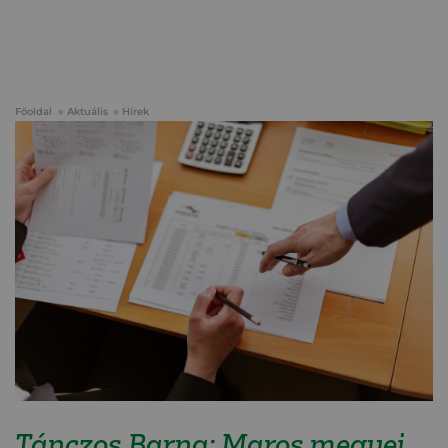
Főoldal
Aktuális
Hírek
Tánczos Barna: Maros megyei