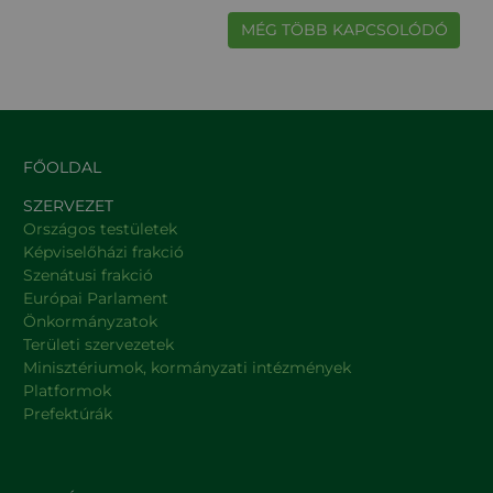
MÉG TÖBB KAPCSOLÓDÓ
FŐOLDAL
SZERVEZET
Országos testületek
Képviselőházi frakció
Szenátusi frakció
Európai Parlament
Önkormányzatok
Területi szervezetek
Minisztériumok, kormányzati intézmények
Platformok
Prefektúrák