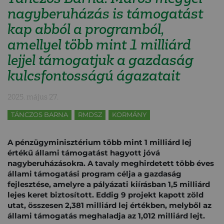
nagyberuházás is támogatást
kap abból a programból,
amellyel több mint 1 milliárd
lejjel támogatjuk a gazdaság
kulcsfontosságú ágazatait
2025. május 27.
TÁNCZOS BARNA
RMDSZ
KORMÁNY
A pénzügyminisztérium több mint 1 milliárd lej
értékű állami támogatást hagyott jóvá
nagyberuházásokra. A tavaly meghirdetett több éves
állami támogatási program célja a gazdaság
fejlesztése, amelyre a pályázati kiírásban 1,5 milliárd
lejes keret biztosított. Eddig 9 projekt kapott zöld
utat, összesen 2,381 milliárd lej értékben, melyből az
állami támogatás meghaladja az 1,012 milliárd lejt.