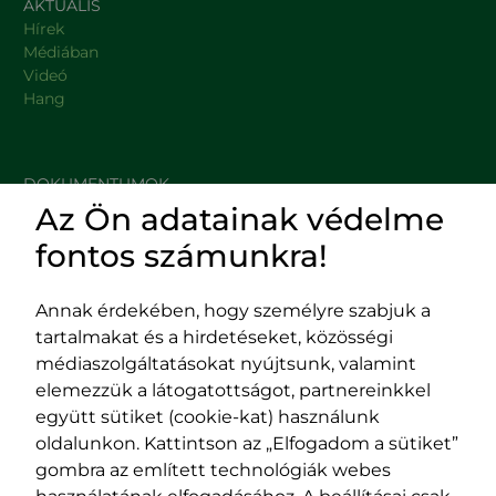
AKTUÁLIS
Hírek
Médiában
Videó
Hang
DOKUMENTUMOK
Az Ön adatainak védelme
HASZNOS LINKEK
fontos számunkra!
Annak érdekében, hogy személyre szabjuk a
tartalmakat és a hirdetéseket, közösségi
Impresszum
médiaszolgáltatásokat nyújtsunk, valamint
Adatvédelmi szabályzat
elemezzük a látogatottságot, partnereinkkel
EPP program
együtt sütiket (cookie-kat) használunk
400029 Kolozsvár,
400489 Kolozsvár,
oldalunkon. Kattintson az „Elfogadom a sütiket”
Fürdő (Card. Iuliu Hossu) utca, 41.
Majális utca, 60.
gombra az említett technológiák webes
szám
szám