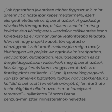
„Sok ágazatban jelentősen többet fogyasztunk, mint
amennyit a hazai ipar képes megtermelni, ezért
elengedhetetlenek az új beruházások. A gazdasági
növekedés támogatása, a külkereskedelmi mérleg
javítása és a költségvetési ikerdeficit csökkentése lesz a
következő tíz év kormányainak legfontosabb feladata.
Idén hét nagy projekt kapott támogatást a
pénzügyminisztériumtól, ezekhez jön még a tavaly
jóváhagyott két projekt. Az agrár-élelmiszeriparban,
vegyiparban, autóiparban, repülőgépiparban és az
üvegfeldolgozásban valósulnak meg új beruházások,
köztük egy jelentős Maros megyei beruházás is a
festékgyártás területén. Olyan új termelőegységekről
van szó, amelyek biztosítani tudják, hogy csökkentsük a
külföldről behozott termékek arányát, új fenntartható
technológiákat alkalmazva és munkahelyeket
teremtve”
– nyilatkozta Tánczos Barna
pénzügyminiszter, miniszterelnök-helyettes.