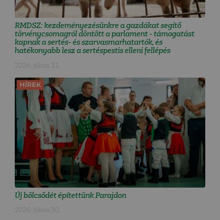
RMDSZ: kezdeményezésünkre a gazdákat segítő
törvénycsomagról döntött a parlament - támogatást
kapnak a sertés- és szarvasmarhatartók, és
hatékonyabb lesz a sertéspestis elleni fellépés
2026. július 31.
HÍREK
Új bölcsődét építettünk Parajdon
2026. július 30.