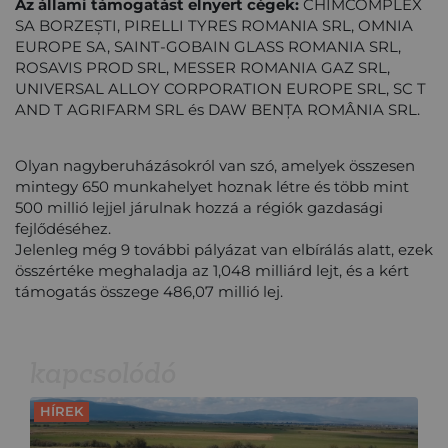
Az állami támogatást elnyert cégek:
CHIMCOMPLEX
SA BORZEȘTI, PIRELLI TYRES ROMANIA SRL, OMNIA
EUROPE SA, SAINT-GOBAIN GLASS ROMANIA SRL,
ROSAVIS PROD SRL, MESSER ROMANIA GAZ SRL,
UNIVERSAL ALLOY CORPORATION EUROPE SRL, SC T
AND T AGRIFARM SRL és DAW BENȚA ROMÂNIA SRL.
Olyan nagyberuházásokról van szó, amelyek összesen
mintegy 650 munkahelyet hoznak létre és több mint
500 millió lejjel járulnak hozzá a régiók gazdasági
fejlődéséhez.
Jelenleg még 9 további pályázat van elbírálás alatt, ezek
összértéke meghaladja az 1,048 milliárd lejt, és a kért
támogatás összege 486,07 millió lej.
kapcsolódó
HÍREK