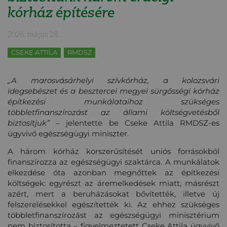
kórház építésére
2026. május 28.
CSEKE ATTILA
RMDSZ
„A marosvásárhelyi szívkórház, a kolozsvári
idegsebészet és a besztercei megyei sürgősségi kórház
építkezési munkálataihoz szükséges
többletfinanszírozást az állami költségvetésből
biztosítjuk”
– jelentette be Cseke Attila RMDSZ-es
ügyvivő egészségügyi miniszter.
A három kórház korszerűsítését uniós forrásokból
finanszírozza az egészségügyi szaktárca. A munkálatok
elkezdése óta azonban megnőttek az építkezési
költségek: egyrészt az áremelkedések miatt, másrészt
azért, mert a beruházásokat bővítették, illetve új
felszerelésekkel egészítették ki. Az ehhez szükséges
többletfinanszírozást az egészségügyi minisztérium
nem biztosította – figyelmeztetett Cseke Attila ügyvivő