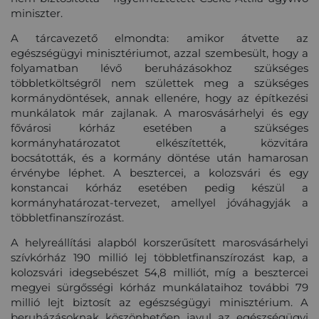
miniszter.
A tárcavezető elmondta: amikor átvette az
egészségügyi minisztériumot, azzal szembesült, hogy a
folyamatban lévő beruházásokhoz szükséges
többletköltségről nem születtek meg a szükséges
kormánydöntések, annak ellenére, hogy az építkezési
munkálatok már zajlanak. A marosvásárhelyi és egy
fővárosi kórház esetében a szükséges
kormányhatározatot elkészítették, közvitára
bocsátották, és a kormány döntése után hamarosan
érvénybe léphet. A besztercei, a kolozsvári és egy
konstancai kórház esetében pedig készül a
kormányhatározat-tervezet, amellyel jóváhagyják a
többletfinanszírozást.
A helyreállítási alapból korszerűsített marosvásárhelyi
szívkórház 190 millió lej többletfinanszírozást kap, a
kolozsvári idegsebészet 54,8 milliót, míg a besztercei
megyei sürgősségi kórház munkálataihoz további 79
millió lejt biztosít az egészségügyi minisztérium. A
beruházásoknak köszönhetően javul az egészségügyi