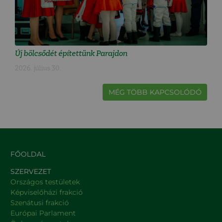
Új bölcsődét építettünk Parajdon
2026. július 30.
MÉG TÖBB KAPCSOLÓDÓ
FŐOLDAL
SZERVEZET
Országos testületek
Képviselőházi frakció
Szenátusi frakció
Európai Parlament