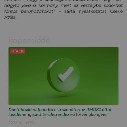
hagyta jóvá a kormány, mert ez veszélybe sodorhat
fontos beruházásokat”
– zárta nyilatkozatát Cseke
Attila.
kapcsolódó
HÍREK
Döntőházként fogadta el a szenátus az RMDSZ által
kezdeményezett területrendezési törvénykönyvet
2026. július 30.