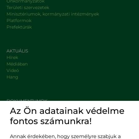
Önkormányzatok
Területi szervezetek
Minisztériumok, kormányzati intézmények
Platformok
Prefektúrák
AKTUÁLIS
Hírek
Médiában
Videó
Hang
DOKUMENTUMOK
Az Ön adatainak védelme
HASZNOS LINKEK
fontos számunkra!
Annak érdekében, hogy személyre szabjuk a