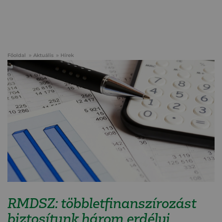
Főoldal
Aktuális
Hírek
RMDSZ: többletfinanszírozást
biztosítunk három erdélyi