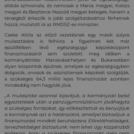
ellátás színvonala, és nemcsak a Maros megyei, Kolozs
megyei és Beszterce-Naszód megyei betegek, hanem a
térségből érkezők is jobb szolgáltatásokhoz férhetnek
hozzá, mutatott rá az RMDSZ-es miniszter.
Cseke Attila az előző vezetésnek egy másik súlyos
mulasztására is felhívta a figyelmet: két, már
épülőfélben lévő egészségügyi képzésközpont
finanszírozásáról sem született meg időben a
kormánydöntés: Marosvásárhelyen és Bukarestben
olyan központok épülnek, amelyek az egészségügyben
dolgozók, orvosok és asszisztensek képzését szolgálják,
a szükséges 64,3 millió lejes finanszírozást azonban
mindeddig nem hagyták jóvá.
„A mulasztást azonnal kijavítjuk, a kormányzati belső
egyeztetések után a pénzügyminisztérium jóváhagyta
a szükséges forrásokat, így előkészítettük és benyújtjuk
a kormánynak azt a határozatot, amellyel biztosítjuk a
finanszírozást mindkét beruházásra. Előreláthatóságot,
tervezhetőséget biztosítunk: nem lehet úgy közpénzből
építkezni, hogy a szükséges finanszírozást még nem