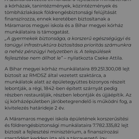
a kórházak, tanintézmények, közintézmények és
tömbházlakások földrengésbiztonsági felújítását
finanszírozza, ennek keretében biztosítanak a
Máramaros megyei iskola és a Bihar megyei kórház
munkálataira is támogatást.
„A gyermekek biztonsága, a korszerű egészségügyi és
tanügyi infrastruktúra biztosítása prioritás számunkra
a nehéz pénzügyi helyzetben is. A települések
fejlesztése nem állhat le”
– nyilatkozta Cseke Attila.
A Bihar megyei kórház munkálataira 89.251.300,08 lejt
biztosít az RMDSZ által vezetett szaktárca, a
munkálatok alatt az épületegyüttes bizonyos részeit
lebontják, a régi, 1842-ben épített szárnyát pedig
részben restaurálják, részben lebontják és újjáépítik. Az
új kórházépületben járóbetegrendelő is működni fog, a
kivitelezés határideje 2 év.
A Máramaros megyei iskola épületének korszerűsítési
és földrengésbiztonsági munkálataira 7.782.335,82 lejt
biztosít a fejlesztési minisztérium, a finanszírozási
szerződést kedden írta alá a tárcavezető, így