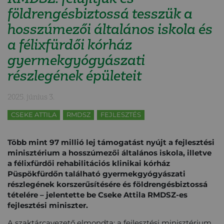
földrengésbiztossá tesszük a
hosszúmezői általános iskola és
a félixfürdői kórház
gyermekgyógyászati
részlegének épületeit
2025. június 3.
CSEKE ATTILA
RMDSZ
FEJLESZTÉS
Több mint 97 millió lej támogatást nyújt a fejlesztési
minisztérium a hosszúmezői általános iskola, illetve
a félixfürdői rehabilitációs klinikai kórház
Püspökfürdőn található gyermekgyógyászati
részlegének korszerűsítésére és földrengésbiztossá
tételére – jelentette be Cseke Attila RMDSZ-es
fejlesztési miniszter.
A szaktárcavezető elmondta: a fejlesztési minisztérium