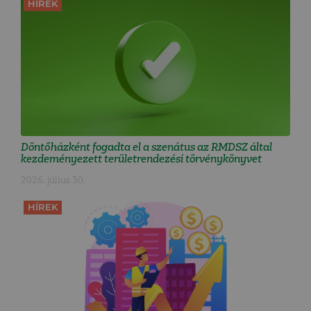
HÍREK
Döntőházként fogadta el a szenátus az RMDSZ által
kezdeményezett területrendezési törvénykönyvet
2026. július 30.
HÍREK