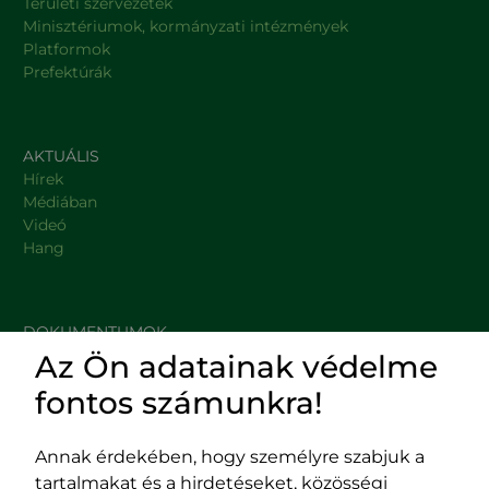
Területi szervezetek
Minisztériumok, kormányzati intézmények
Platformok
Prefektúrák
AKTUÁLIS
Hírek
Médiában
Videó
Hang
DOKUMENTUMOK
Az Ön adatainak védelme
HASZNOS LINKEK
fontos számunkra!
Annak érdekében, hogy személyre szabjuk a
tartalmakat és a hirdetéseket, közösségi