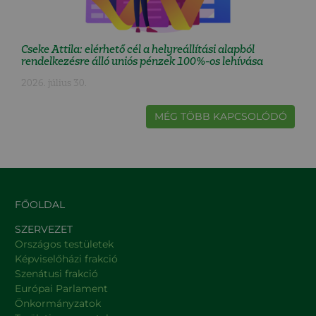
Cseke Attila: elérhető cél a helyreállítási alapból
rendelkezésre álló uniós pénzek 100%-os lehívása
2026. július 30.
MÉG TÖBB KAPCSOLÓDÓ
FŐOLDAL
SZERVEZET
Országos testületek
Képviselőházi frakció
Szenátusi frakció
Európai Parlament
Önkormányzatok