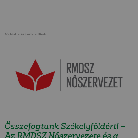
Főoldal
Aktuális
Hírek
Összefogtunk Székelyföldért! –
Az RMDSZ Nőszervezete és a