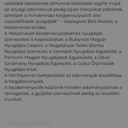
családok lakásainak otthonná alakítását segítik majd,
az anyagi adományok pedig olyan hiányokat pótolnak,
amelyek a mindennapi kiegyensúlyozott élet
visszaállítását szolgálják”
‒ összegzett Biró Rozália, a
Nőszervezet elnöke.
A Nőszervezet kezdeményezéséhez nyugdíjas
szervezetek is kapcsolódtak: a Bukaresti Magyar
Nyugdíjas Csoport, a Nagybányai Teleki Blanka
Nyugdíjas Szervezet, a Szentpáli Nyugdíjas Egyesület, a
Partiumi Magyar Nyugdíjasok Egyesülete, a Dévai
Szivárvány Nyugdíjas Egyesület, a Gyalui Őszirózsák
Nyugdíjas Klub.
A hét folyamán befejeződött az adományok átszállítása
is Nagyborosnyóra.
A kezdeményezők köszönik minden adományozónak a
támogatást, a gyűjtést szervezőinek pedig az önzetlen
munkát.
kapcsolódó