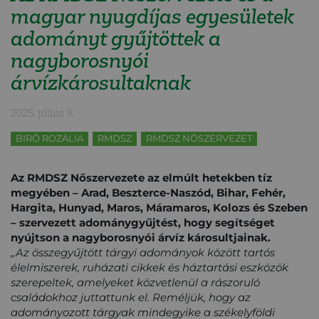
magyar nyugdíjas egyesületek
adományt gyűjtöttek a
nagyborosnyói
árvízkárosultaknak
2025. július 9.
BIRÓ ROZÁLIA
RMDSZ
RMDSZ NŐSZERVEZET
Az RMDSZ Nőszervezete az elmúlt hetekben tíz
megyében – Arad, Beszterce-Naszód, Bihar, Fehér,
Hargita, Hunyad, Maros, Máramaros, Kolozs és Szeben
– szervezett adománygyűjtést, hogy segítséget
nyújtson a nagyborosnyói árvíz károsultjainak.
„Az összegyűjtött tárgyi adományok között tartós
élelmiszerek, ruházati cikkek és háztartási eszközök
szerepeltek, amelyeket közvetlenül a rászoruló
családokhoz juttattunk el. Reméljük, hogy az
adományozott tárgyak mindegyike a székelyföldi