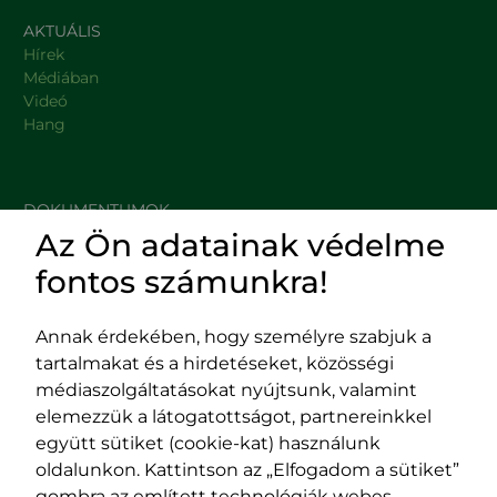
AKTUÁLIS
Hírek
Médiában
Videó
Hang
DOKUMENTUMOK
Az Ön adatainak védelme
HASZNOS LINKEK
fontos számunkra!
Annak érdekében, hogy személyre szabjuk a
tartalmakat és a hirdetéseket, közösségi
Impresszum
médiaszolgáltatásokat nyújtsunk, valamint
Adatvédelmi szabályzat
elemezzük a látogatottságot, partnereinkkel
EPP program
együtt sütiket (cookie-kat) használunk
400029 Kolozsvár,
400489 Kolozsvár,
oldalunkon. Kattintson az „Elfogadom a sütiket”
Fürdő (Card. Iuliu Hossu) utca, 41.
Majális utca, 60.
gombra az említett technológiák webes