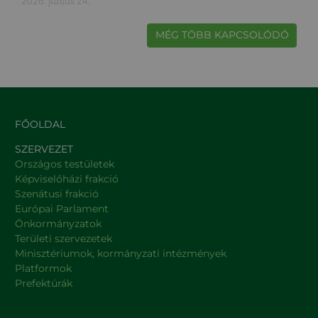
2026. június 24.
MÉG TÖBB KAPCSOLÓDÓ
FŐOLDAL
SZERVEZET
Országos testületek
Képviselőházi frakció
Szenátusi frakció
Európai Parlament
Önkormányzatok
Területi szervezetek
Minisztériumok, kormányzati intézmények
Platformok
Prefektúrák