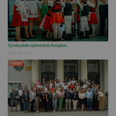
Új bölcsődét építettünk Parajdon
2026. július 30.
HÍREK