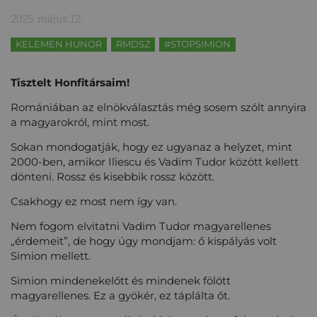
2025. május 12.
KELEMEN HUNOR
RMDSZ
#STOPSIMION
Tisztelt Honfitársaim!
Romániában az elnökválasztás még sosem szólt annyira
a magyarokról, mint most.
Sokan mondogatják, hogy ez ugyanaz a helyzet, mint
2000-ben, amikor Iliescu és Vadim Tudor között kellett
dönteni. Rossz és kisebbik rossz között.
Csakhogy ez most nem így van.
Nem fogom elvitatni Vadim Tudor magyarellenes
„érdemeit”, de hogy úgy mondjam: ő kispályás volt
Simion mellett.
Simion mindenekelőtt és mindenek fölött
magyarellenes. Ez a gyökér, ez táplálta őt.