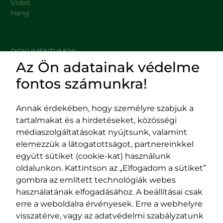
Videó
Hang
DOKUMENTUMOK
Az Ön adatainak védelme
HASZNOS LINKEK
fontos számunkra!
Annak érdekében, hogy személyre szabjuk a
tartalmakat és a hirdetéseket, közösségi
Impresszum
médiaszolgáltatásokat nyújtsunk, valamint
Adatvédelmi szabályzat
elemezzük a látogatottságot, partnereinkkel
EPP program
együtt sütiket (cookie-kat) használunk
400029 Kolozsvár,
400489 Kolozsvár,
oldalunkon. Kattintson az „Elfogadom a sütiket”
Fürdő (Card. Iuliu Hossu) utca, 41.
Majális utca, 60.
gombra az említett technológiák webes
szám
szám
használatának elfogadásához. A beállításai csak
tel/fax:
0723 250 321
tel/fax:
0264 590 758
erre a weboldalra érvényesek. Erre a webhelyre
email:
office@rmdsz.ro
email:
office@rmdsz.ro
visszatérve, vagy az adatvédelmi szabályzatunk