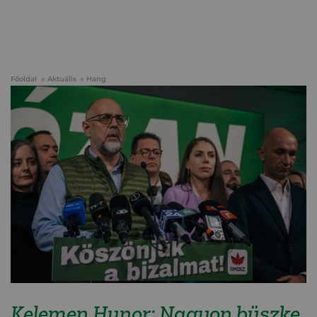
Főoldal
Aktuális
Hang
Kelemen Hunor: Nagyon büszke