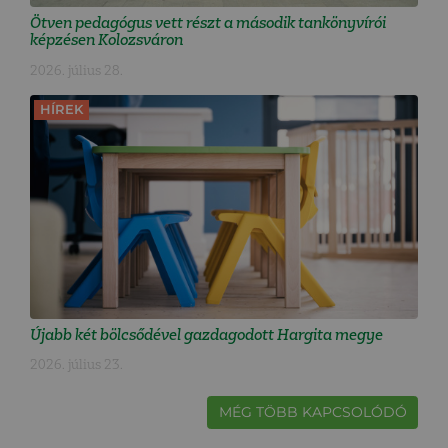
Ötven pedagógus vett részt a második tankönyvírói
képzésen Kolozsváron
2026. július 28.
HÍREK
Újabb két bölcsődével gazdagodott Hargita megye
2026. július 23.
MÉG TÖBB KAPCSOLÓDÓ