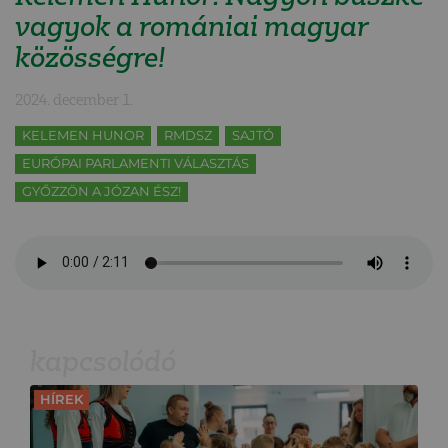
vagyok a romániai magyar
közösségre!
2024. december 1.
KELEMEN HUNOR
RMDSZ
SAJTÓ
EURÓPAI PARLAMENTI VÁLASZTÁS
GYŐZZÖN A JÓZAN ÉSZ!
kapcsolódó
HÍREK