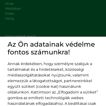
Hírek
Médiában
Videó
Hang
DOKUMENTUMOK
Az Ön adatainak védelme
HASZNOS LINKEK
fontos számunkra!
Annak érdekében, hogy személyre szabjuk a
tartalmakat és a hirdetéseket, közösségi
Impresszum
médiaszolgáltatásokat nyújtsunk, valamint
Adatvédelmi szabályzat
elemezzük a látogatottságot, partnereinkkel
EPP program
együtt sütiket (cookie-kat) használunk
400029 Kolozsvár,
400489 Kolozsvár,
oldalunkon. Kattintson az „Elfogadom a sütiket”
Fürdő (Card. Iuliu Hossu) utca, 41.
Majális utca, 60.
gombra az említett technológiák webes
szám
szám
használatának elfogadásához. A beállításai csak
tel/fax:
0723 250 321
tel/fax:
0264 590 758