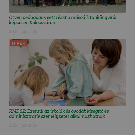
Ötven pedagógus vett részt a második tankönyvírói
képzésen Kolozsváron
2026. július 28.
HÍREK
RMDSZ: Ezentúl az iskolák és óvodák kisegítő és
adminisztratív személyzetet alkalmazhatnak
2026. június 24.