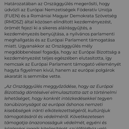
Határozatában az Országgyűlés megerősíti, hogy
üdvözli az Európai Nemzetiségek Föderatív Uniója
(FUEN) és a Romániai Magyar Demokrata Szövetség
(RMDSZ) által közösen elindított kezdeményezést,
örömét fejezi ki a sikeres aláírásgyűjtés, a
kezdeményezés benyújtása, a nyilvános parlamenti
meghallgatás és az Európai Parlament támogatása
miatt. Ugyanakkor az Országgyűlés mély
megdöbbenéssel fogadja, hogy az Európai Bizottság a
kezdeményezést teljes egészében elutasította, így
nemcsak az Európai Parlament támogató véleményét
hagyta figyelmen kívül, hanem az európai polgárok
akaratát is semmibe vette.
„
Az Országgyűlés meggyőződése, hogy az Európai
Bizottság döntésével elmulasztotta azt a történelmi
lehetőséget, hogy konkrét intézkedésekkel tegyen
tanúbizonyságot az európai őshonos nemzeti
kisebbségek iránti elkötelezettségéről, kultúrájuk
támogatásáról és védelméről. Következetesen
támogatja önazonosságuk védelmét, egyéni és
közösségi jogaik kiteljesítését, szülőföldhöz való