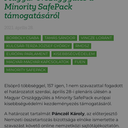
Minority SafePack
támogatásáról
2021. április 28.
BORBOLY CSABA
TAMÁS SÁNDOR
VINCZE LORÁNT
KULCSÁR-TERZA JÓZSEF GYÖRGY
RMDSZ
EURÓPAI PARLAMENT
KISEBBSÉGVÉDELEM
MAGYAR-MAGYAR KAPCSOLATOK
FUEN
MINORITY SAFEPACK
Elsöprő többséggel, 157 igen, 1 nem szavazattal fogadott
el határozatot szerdai, április 28-i plenáris ülésén a
Magyar Országgyűlés a Minority SafePack európai
kisebbségvédelmi kezdeményezés támogatásáról.
A határozat tartalmát
Pánczél Károly
, az előterjesztő
Nemzeti összetartozás bizottsága elnöke ismertette a
szavazást követő online nemzetközi sajtótájékoztatón.