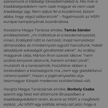
szereznünk a többségi társadalmakból is. Ma már a
kisebbségvédelem nem csak magyar és nem csak
kisebbségi ügy. Nem adjuk fel a küzdelmet, bízom
abba, hogy végül célba érünk
” – fogalmazott az MSPI
európai kampányának koordinátora.
Kovászna Megye Tanácsa elnöke,
Tamás Sándor
emlékeztetett: „
mi indítottuk el a kezdeményezést,
innen, Erdélyből nőtt ki nemzeti, majd nemzetközi
dimenzióba, és mindannyian együtt harcoltunk, habár
akadályok sokaságát gördítették elénk
”. Az erdélyi
magyarok célja, Márton Áron szavait idézve: “
nem
szűkös kenyeret akarunk, hanem emberi jövőt
”,
mutatott rá a tanácselnök, hozzátéve: ebben a
törekvésben a közösségünk ma „
nem egy gazdátlanul
rohanó szekér
”, hiszen a jogérvényesítés útja
összmagyar Kárpát-medencei szolidaritássá vált.
Hargita Megye Tanácsának elnöke,
Borboly Csaba
szerint egy falat kell áttörnünk Brüsszelben a
kisebbségvédelem terén, és erre az MSPI a megfelelő
eszköz. „
Az MSPI egy kiáltás, amely azt jelzi, hogy a