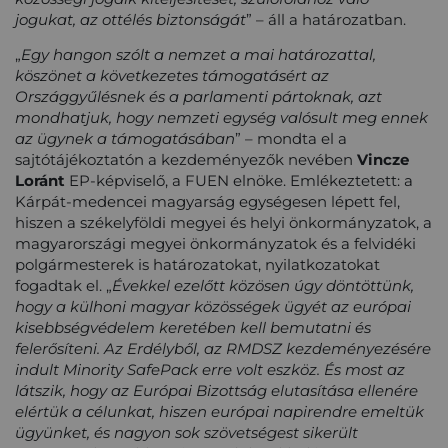
jogukat, az ottélés biztonságát
” – áll a határozatban.
„
Egy hangon szólt a nemzet a mai határozattal,
köszönet a következetes támogatásért az
Országgyűlésnek és a parlamenti pártoknak, azt
mondhatjuk, hogy nemzeti egység valósult meg ennek
az ügynek a támogatásában
” – mondta el a
sajtótájékoztatón a kezdeményezők nevében
Vincze
Loránt
EP-képviselő, a FUEN elnöke. Emlékeztetett: a
Kárpát-medencei magyarság egységesen lépett fel,
hiszen a székelyföldi megyei és helyi önkormányzatok, a
magyarországi megyei önkormányzatok és a felvidéki
polgármesterek is határozatokat, nyilatkozatokat
fogadtak el. „
Évekkel ezelőtt közösen úgy döntöttünk,
hogy a külhoni magyar közösségek ügyét az európai
kisebbségvédelem keretében kell bemutatni és
felerősíteni. Az Erdélyből, az RMDSZ kezdeményezésére
indult Minority SafePack erre volt eszköz. És most az
látszik, hogy az Európai Bizottság elutasítása ellenére
elértük a célunkat, hiszen európai napirendre emeltük
ügyünket, és nagyon sok szövetségest sikerült