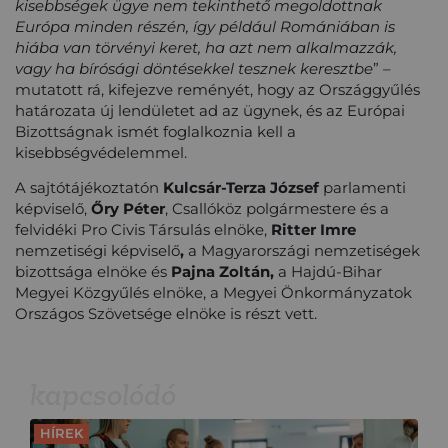
kisebbségek ügye nem tekinthető megoldottnak
Európa minden részén, így például Romániában is
hiába van törvényi keret, ha azt nem alkalmazzák,
vagy ha bírósági döntésekkel tesznek keresztbe
” –
mutatott rá, kifejezve reményét, hogy az Országgyűlés
határozata új lendületet ad az ügynek, és az Európai
Bizottságnak ismét foglalkoznia kell a
kisebbségvédelemmel.
A sajtótájékoztatón
Kulcsár-Terza József
parlamenti
képviselő,
Őry Péter
, Csallóköz polgármestere és a
felvidéki Pro Civis Társulás elnöke,
Ritter Imre
nemzetiségi képviselő
,
a Magyarországi nemzetiségek
bizottsága elnöke és
Pajna Zoltán,
a Hajdú-Bihar
Megyei Közgyűlés elnöke, a Megyei Önkormányzatok
Országos Szövetsége elnöke is részt vett.
kapcsolódó
HÍREK