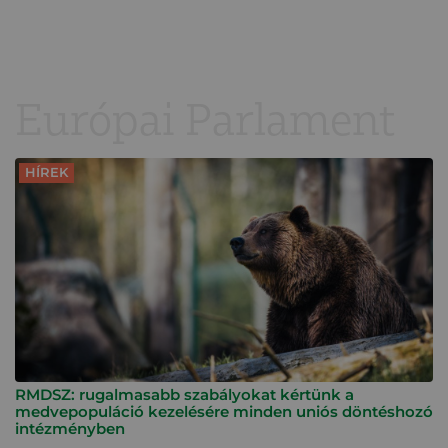
Európai Parlament
HÍREK
RMDSZ: rugalmasabb szabályokat kértünk a
medvepopuláció kezelésére minden uniós döntéshozó
intézményben