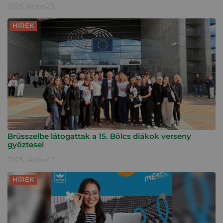
2026. június 23.
HÍREK
Brüsszelbe látogattak a 15. Bölcs diákok verseny
győztesei
2025. október 2.
HÍREK