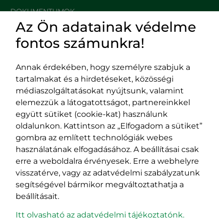
DOKUMENTUMOK
Az Ön adatainak védelme
HASZNOS LINKEK
fontos számunkra!
Annak érdekében, hogy személyre szabjuk a
tartalmakat és a hirdetéseket, közösségi
Impresszum
médiaszolgáltatásokat nyújtsunk, valamint
Adatvédelmi szabályzat
elemezzük a látogatottságot, partnereinkkel
EPP program
együtt sütiket (cookie-kat) használunk
400029 Kolozsvár,
400489 Kolozsvár,
oldalunkon. Kattintson az „Elfogadom a sütiket”
Fürdő (Card. Iuliu Hossu) utca, 41.
Majális utca, 60.
gombra az említett technológiák webes
szám
szám
használatának elfogadásához. A beállításai csak
tel/fax:
0723 250 321
tel/fax:
0264 590 758
erre a weboldalra érvényesek. Erre a webhelyre
email:
office@rmdsz.ro
email:
office@rmdsz.ro
visszatérve, vagy az adatvédelmi szabályzatunk
segítségével bármikor megváltoztathatja a
beállításait.
Itt olvasható az adatvédelmi tájékoztatónk.