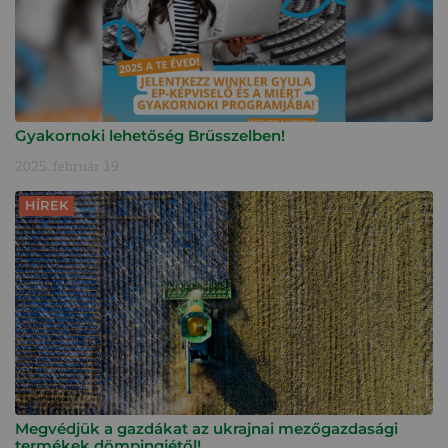
Gyakornoki lehetőség Brüsszelben!
2025. február 19.
HÍREK
Megvédjük a gazdákat az ukrajnai mezőgazdasági
termékek dömpingjétől!