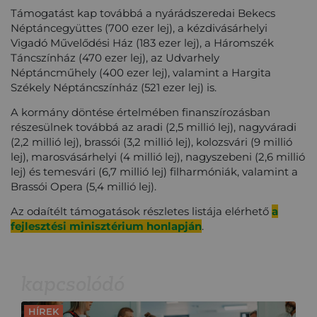
Támogatást kap továbbá a nyárádszeredai Bekecs
Néptáncegyüttes (700 ezer lej), a kézdivásárhelyi
Vigadó Művelődési Ház (183 ezer lej), a Háromszék
Táncszínház (470 ezer lej), az Udvarhely
Néptáncműhely (400 ezer lej), valamint a Hargita
Székely Néptáncszínház (521 ezer lej) is.
A kormány döntése értelmében finanszírozásban
részesülnek továbbá az aradi (2,5 millió lej), nagyváradi
(2,2 millió lej), brassói (3,2 millió lej), kolozsvári (9 millió
lej), marosvásárhelyi (4 millió lej), nagyszebeni (2,6 millió
lej) és temesvári (6,7 millió lej) filharmóniák, valamint a
Brassói Opera (5,4 millió lej).
Az odaítélt támogatások részletes listája elérhető
a
fejlesztési minisztérium honlapján
.
kapcsolódó
HÍREK