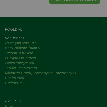
FŐOLDAL
SZERVEZET
Országos testületek
Képviselőházi frakció
Szenátusi frakció
Európai Parlament
Önkormányzatok
Területi szervezetek
Minisztériumok, kormányzati intézmények
Platformok
Prefektúrák
AKTUÁLIS
Hírek