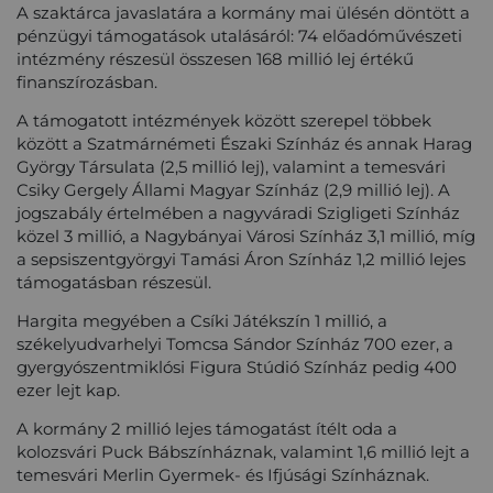
A szaktárca javaslatára a kormány mai ülésén döntött a
pénzügyi támogatások utalásáról: 74 előadóművészeti
intézmény részesül összesen 168 millió lej értékű
finanszírozásban.
A támogatott intézmények között szerepel többek
között a Szatmárnémeti Északi Színház és annak Harag
György Társulata (2,5 millió lej), valamint a temesvári
Csiky Gergely Állami Magyar Színház (2,9 millió lej). A
jogszabály értelmében a nagyváradi Szigligeti Színház
közel 3 millió, a Nagybányai Városi Színház 3,1 millió, míg
a sepsiszentgyörgyi Tamási Áron Színház 1,2 millió lejes
támogatásban részesül.
Hargita megyében a Csíki Játékszín 1 millió, a
székelyudvarhelyi Tomcsa Sándor Színház 700 ezer, a
gyergyószentmiklósi Figura Stúdió Színház pedig 400
ezer lejt kap.
A kormány 2 millió lejes támogatást ítélt oda a
kolozsvári Puck Bábszínháznak, valamint 1,6 millió lejt a
temesvári Merlin Gyermek- és Ifjúsági Színháznak.