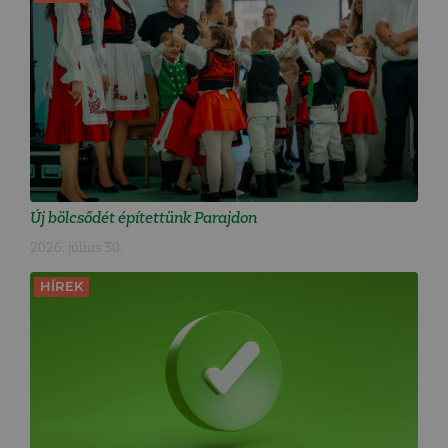
Új bölcsődét építettünk Parajdon
2026. július 30.
HÍREK