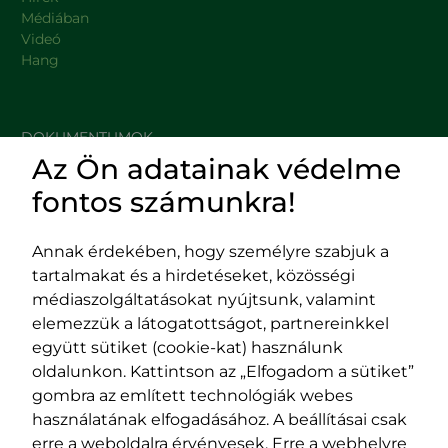
Médiában
Videó
Hang
DOKUMENTUMOK
Az Ön adatainak védelme
HASZNOS LINKEK
fontos számunkra!
Annak érdekében, hogy személyre szabjuk a
tartalmakat és a hirdetéseket, közösségi
Impresszum
médiaszolgáltatásokat nyújtsunk, valamint
Adatvédelmi szabályzat
elemezzük a látogatottságot, partnereinkkel
EPP program
együtt sütiket (cookie-kat) használunk
400029 Kolozsvár,
400489 Kolozsvár,
oldalunkon. Kattintson az „Elfogadom a sütiket”
Fürdő (Card. Iuliu Hossu) utca, 41.
Majális utca, 60.
gombra az említett technológiák webes
szám
szám
használatának elfogadásához. A beállításai csak
tel/fax:
0723 250 321
tel/fax:
0264 590 758
erre a weboldalra érvényesek. Erre a webhelyre
email:
office@rmdsz.ro
email: