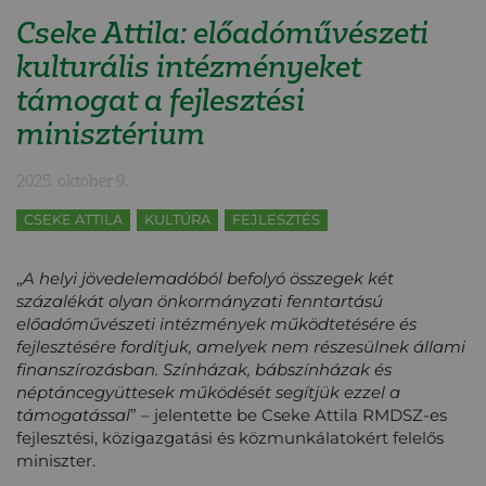
Cseke Attila: előadóművészeti
kulturális intézményeket
támogat a fejlesztési
minisztérium
2025. október 9.
CSEKE ATTILA
KULTÚRA
FEJLESZTÉS
„
A helyi jövedelemadóból befolyó összegek két
százalékát olyan önkormányzati fenntartású
előadóművészeti intézmények működtetésére és
fejlesztésére fordítjuk, amelyek nem részesülnek állami
finanszírozásban. Színházak, bábszínházak és
néptáncegyüttesek működését segítjük ezzel a
támogatással
” – jelentette be Cseke Attila RMDSZ-es
fejlesztési, közigazgatási és közmunkálatokért felelős
miniszter.