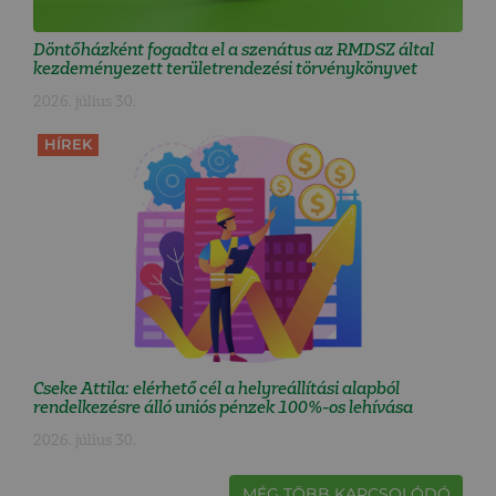
Döntőházként fogadta el a szenátus az RMDSZ által
kezdeményezett területrendezési törvénykönyvet
2026. július 30.
HÍREK
Cseke Attila: elérhető cél a helyreállítási alapból
rendelkezésre álló uniós pénzek 100%-os lehívása
2026. július 30.
MÉG TÖBB KAPCSOLÓDÓ