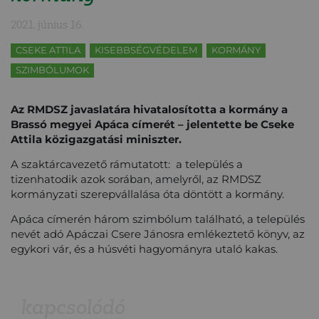
2021. június 16.
CSEKE ATTILA
KISEBBSÉGVÉDELEM
KORMÁNY
SZIMBÓLUMOK
Az RMDSZ javaslatára hivatalosította a kormány a
Brassó megyei Apáca címerét – jelentette be Cseke
Attila közigazgatási miniszter.
A szaktárcavezető rámutatott: a település a
tizenhatodik azok sorában, amelyről, az RMDSZ
kormányzati szerepvállalása óta döntött a kormány.
Apáca címerén három szimbólum található, a település
nevét adó Apáczai Csere Jánosra emlékeztető könyv, az
egykori vár, és a húsvéti hagyományra utaló kakas.
kapcsolódó