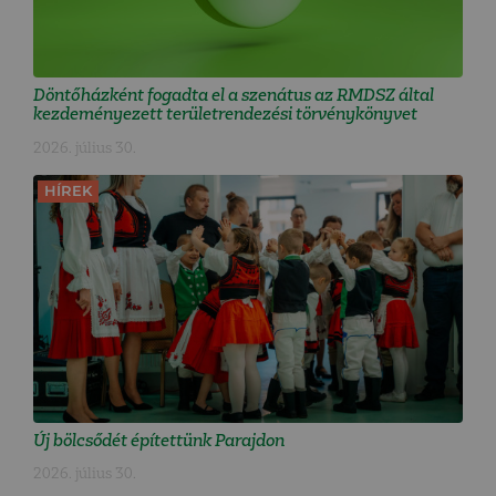
Döntőházként fogadta el a szenátus az RMDSZ által
kezdeményezett területrendezési törvénykönyvet
2026. július 30.
HÍREK
Új bölcsődét építettünk Parajdon
2026. július 30.