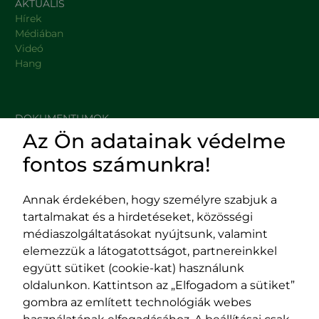
AKTUÁLIS
Hírek
Médiában
Videó
Hang
DOKUMENTUMOK
Az Ön adatainak védelme
HASZNOS LINKEK
fontos számunkra!
Annak érdekében, hogy személyre szabjuk a
tartalmakat és a hirdetéseket, közösségi
Impresszum
médiaszolgáltatásokat nyújtsunk, valamint
Adatvédelmi szabályzat
elemezzük a látogatottságot, partnereinkkel
EPP program
együtt sütiket (cookie-kat) használunk
400029 Kolozsvár,
400489 Kolozsvár,
oldalunkon. Kattintson az „Elfogadom a sütiket”
Fürdő (Card. Iuliu Hossu) utca, 41.
Majális utca, 60.
gombra az említett technológiák webes
szám
szám