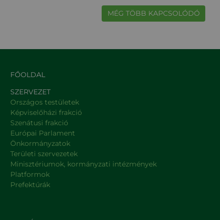
MÉG TÖBB KAPCSOLÓDÓ
FŐOLDAL
SZERVEZET
Országos testületek
Képviselőházi frakció
Szenátusi frakció
Európai Parlament
Önkormányzatok
Területi szervezetek
Minisztériumok, kormányzati intézmények
Platformok
Prefektúrák