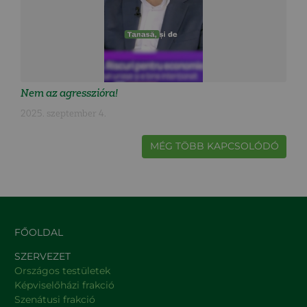
Nem az agresszióra!
2025. szeptember 4.
MÉG TÖBB KAPCSOLÓDÓ
FŐOLDAL
SZERVEZET
Országos testületek
Képviselőházi frakció
Szenátusi frakció