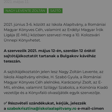
2021. május 11.
NAGY LEVENTE ZOLTÁN
SAJTÓ
2021. június 3-6. között az Iskola Alapítvány, a Romániai
Magyar Könyves Céh, valamint az Erdélyi Magyar Írók
Ligája (E-MIL) közösen szervezi meg a 10. Kolozsvári
Ünnepi Könyvhetet.
A szervezők 2021. május 12-én, szerdán 12 órától
sajtótájékoztatót tartanak a Bulgakov kávéház
teraszán.
A sajtótájékoztatón jelen lesz Nagy Zoltán Levente, az
Iskola Alapítvány elnöke, H. Szabó Gyula, a Romániai
Magyar Könyves Céh alelnöke, Karácsonyi Zsolt, az E-
MIL elnöke, valamint Szilágyi Szabolcs, a Koinónia Kiadó
vezetője és a Könyvfaló olvasójáték egyik szervezője.
✅ Részvételi szándékukat, kérjük, jelezzék
a
szabokrisztina@
iskolaalapitvany.ro
e-mail-címen