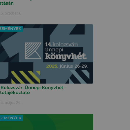
atásán
5. október 6.
SEMÉNYEK
. Kolozsvári Ünnepi Könyvhét –
jtótájékoztató
5. május 26.
SEMÉNYEK