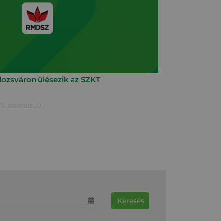
lozsváron ülésezik az SZKT
5. március 10.
Keresés