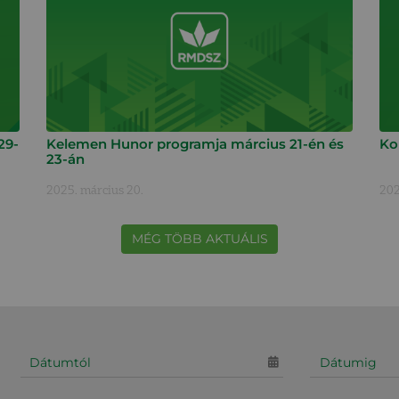
29-
Kelemen Hunor programja március 21-én és
Ko
23-án
2025. március 20.
202
MÉG TÖBB AKTUÁLIS