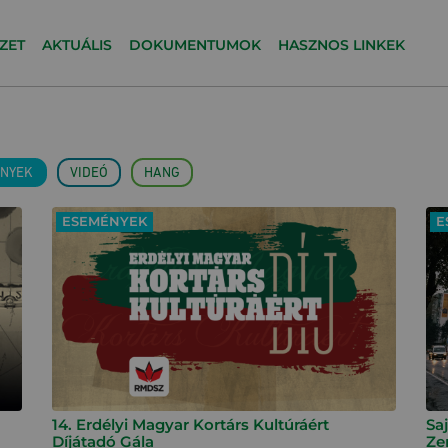
ZET
AKTUÁLIS
DOKUMENTUMOK
HASZNOS LINKEK
NYEK
VIDEÓ
HANG
ESEMÉNYEK
E
14. Erdélyi Magyar Kortárs Kultúráért
Saj
Díjátadó Gála
Ze