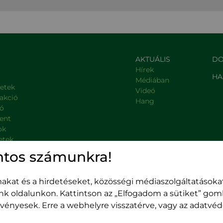
AKTUÁLIS
DO
Hírek
HA
Médiában
letek
Videó
rakció
Hang
ió
ent
ok
etek
, kormányzati intézmények
ntos számunkra!
kat és a hirdetéseket, közösségi médiaszolgáltatásokat
unk oldalunkon. Kattintson az „Elfogadom a sütiket” go
 érvényesek. Erre a webhelyre visszatérve, vagy az adatv
Kolozsvár,
400489 Kolozsvár,