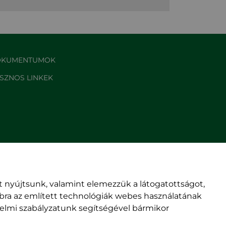
KUMENTUMOK
SZNOS LINKEK
 nyújtsunk, valamint elemezzük a látogatottságot,
mbra az említett technológiák webes használatának
édelmi szabályzatunk segítségével bármikor