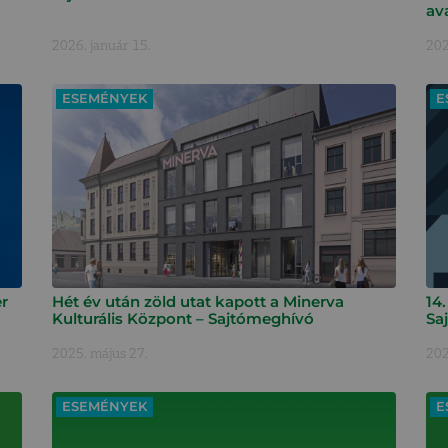
av
2026. január 15.
202
ESEMÉNYEK
E
r
Hét év után zöld utat kapott a Minerva
14
Kulturális Központ – Sajtómeghívó
Sa
2025. május 27.
202
ESEMÉNYEK
E