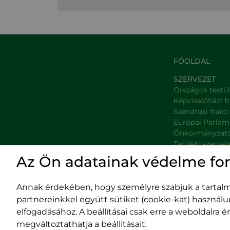
FŐOLDAL
SZERVEZET
Országos testü
Képviselőházi f
Szenátusi frakc
Európai Parlam
Önkormányzat
Területi szervez
Minisztériumok
Az Ön adatainak védelme fo
Platformok
Prefektúrák
Annak érdekében, hogy személyre szabjuk a tartalma
partnereinkkel együtt sütiket (cookie-kat) használ
elfogadásához. A beállításai csak erre a weboldalra
megváltoztathatja a beállításait.
Impresszum
400029 