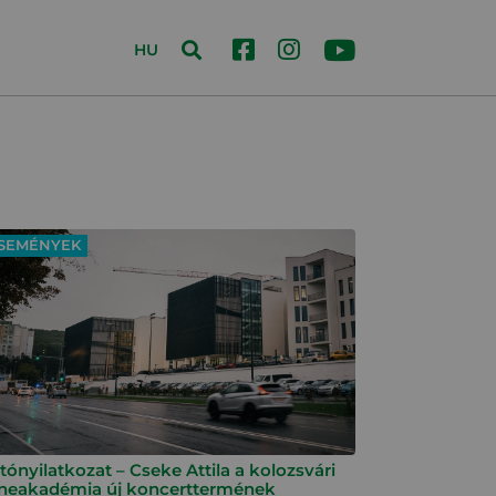
HU
SEMÉNYEK
tónyilatkozat – Cseke Attila a kolozsvári
neakadémia új koncerttermének