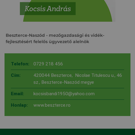
Kocsis András
Beszterce-Naszód
- mezőgazdasági és vidék-
fejlesztésért felelős ügyvezető alelnök
Telefon:
0729 218 456
Cím:
420044 Beszterce, Nicolae Titulescu u., 46
sz., Beszterce-Naszód megye
Email:
kocsisbandi1950@yahoo.com
Honlap:
www.beszterce.ro