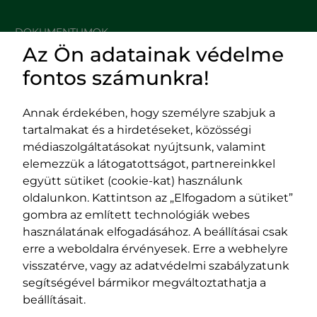
DOKUMENTUMOK
Az Ön adatainak védelme
HASZNOS LINKEK
fontos számunkra!
Annak érdekében, hogy személyre szabjuk a
tartalmakat és a hirdetéseket, közösségi
Impresszum
médiaszolgáltatásokat nyújtsunk, valamint
Adatvédelmi szabályzat
elemezzük a látogatottságot, partnereinkkel
EPP program
együtt sütiket (cookie-kat) használunk
400029 Kolozsvár,
400489 Kolozsvár,
oldalunkon. Kattintson az „Elfogadom a sütiket”
Fürdő (Card. Iuliu Hossu) utca, 41.
Majális utca, 60.
gombra az említett technológiák webes
szám
szám
használatának elfogadásához. A beállításai csak
tel/fax:
0723 250 321
tel/fax:
0264 590 758
erre a weboldalra érvényesek. Erre a webhelyre
email:
office@rmdsz.ro
email:
office@rmdsz.ro
visszatérve, vagy az adatvédelmi szabályzatunk
segítségével bármikor megváltoztathatja a
beállításait.