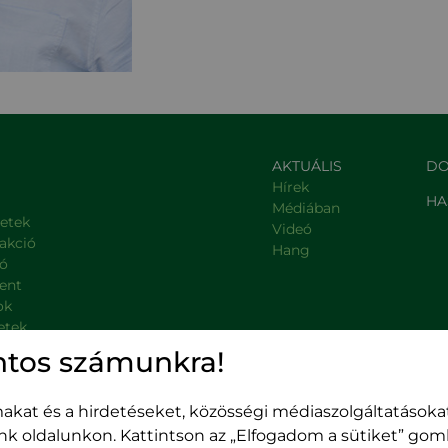
AKTUÁLIS
DO
Hírek
HA
Médiában
letek
Videó
rakció
Hang
ió
ent
ok
etek
, kormányzati intézmények
ntos számunkra!
kat és a hirdetéseket, közösségi médiaszolgáltatásokat
unk oldalunkon. Kattintson az „Elfogadom a sütiket” go