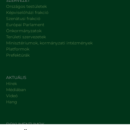
SZERVEZET
Országos testületek
Képviselőházi frakció
Szenátusi frakció
Európai Parlament
Önkormányzatok
Területi szervezetek
Minisztériumok, kormányzati intézmények
Platformok
Prefektúrák
AKTUÁLIS
Hírek
Médiában
Videó
Hang
DOKUMENTUMOK