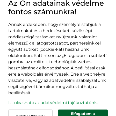
Az Ön adatainak védelme
HASZNOS LINKEK
fontos számunkra!
Annak érdekében, hogy személyre szabjuk a
tartalmakat és a hirdetéseket, közösségi
Impresszum
médiaszolgáltatásokat nyújtsunk, valamint
Adatvédelmi szabályzat
elemezzük a látogatottságot, partnereinkkel
EPP program
együtt sütiket (cookie-kat) használunk
400029 Kolozsvár,
400489 Kolozsvár,
oldalunkon. Kattintson az „Elfogadom a sütiket”
Fürdő (Card. Iuliu Hossu) utca, 41.
Majális utca, 60.
gombra az említett technológiák webes
szám
szám
használatának elfogadásához. A beállításai csak
tel/fax:
0723 250 321
tel/fax:
0264 590 758
erre a weboldalra érvényesek. Erre a webhelyre
email:
office@rmdsz.ro
email:
office@rmdsz.ro
visszatérve, vagy az adatvédelmi szabályzatunk
segítségével bármikor megváltoztathatja a
beállításait.
Itt olvasható az adatvédelmi tájékoztatónk.
Elfogadom a