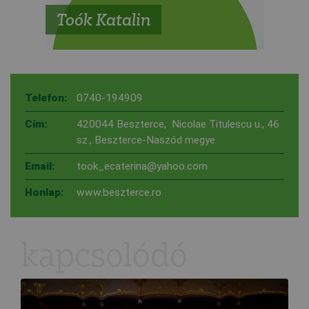
Toók Katalin
Telefon:
0740-194909
Cím:
420044 Beszterce, Nicolae Titulescu u., 46
sz., Beszterce-Naszód megye
Email:
took_ecaterina@yahoo.com
Honlap:
www.beszterce.ro
kapcsolódó