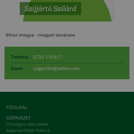
Szijjártó Szilárd
Bihar megye
- megyei tanácsos
Telefon:
0733 110 617
Email:
szijjartobr@yahoo.com
FŐOLDAL
SZERVEZET
Országos testületek
Képviselőházi frakció