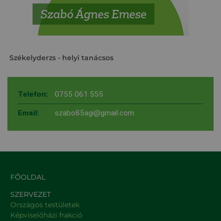
Szabó Ágnes Emese
Székelyderzs
- helyi tanácsos
Telefon:
0755 061 555
Email:
szabo85agi@gmail.com
FŐOLDAL
SZERVEZET
Országos testületek
Képviselőházi frakció