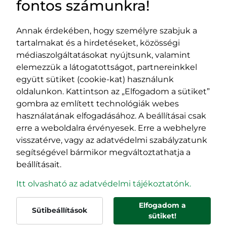
fontos számunkra!
Annak érdekében, hogy személyre szabjuk a
tartalmakat és a hirdetéseket, közösségi
Impresszum
médiaszolgáltatásokat nyújtsunk, valamint
Adatvédelmi szabályzat
elemezzük a látogatottságot, partnereinkkel
EPP program
együtt sütiket (cookie-kat) használunk
400029 Kolozsvár,
400489 Kolozsvár,
oldalunkon. Kattintson az „Elfogadom a sütiket”
Fürdő (Card. Iuliu Hossu) utca, 41.
Majális utca, 60.
gombra az említett technológiák webes
szám
szám
használatának elfogadásához. A beállításai csak
tel/fax:
0723 250 321
tel/fax:
0264 590 758
erre a weboldalra érvényesek. Erre a webhelyre
email:
office@rmdsz.ro
email:
office@rmdsz.ro
visszatérve, vagy az adatvédelmi szabályzatunk
segítségével bármikor megváltoztathatja a
beállításait.
Itt olvasható az adatvédelmi tájékoztatónk.
Elfogadom a
Sütibeállítások
© rmdsz.ro 2026
sütiket!