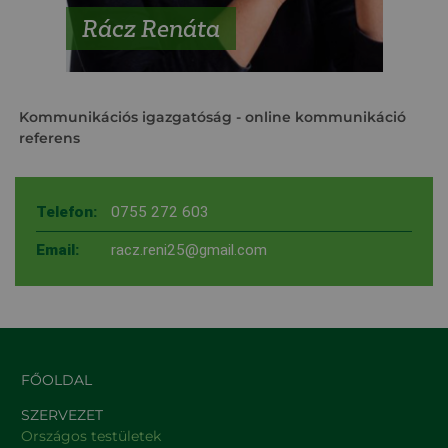
Rácz Renáta
Kommunikációs igazgatóság
- online kommunikáció
referens
Telefon:
0755 272 603
Email:
racz.reni25@gmail.com
FŐOLDAL
SZERVEZET
Országos testületek