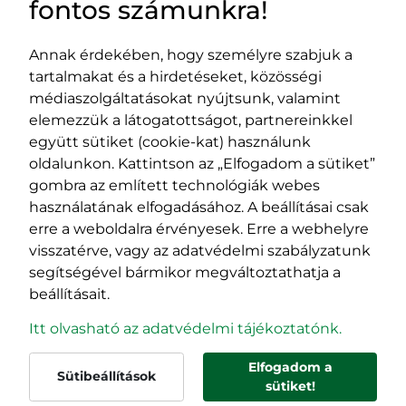
fontos számunkra!
Annak érdekében, hogy személyre szabjuk a
tartalmakat és a hirdetéseket, közösségi
Impresszum
médiaszolgáltatásokat nyújtsunk, valamint
Adatvédelmi szabályzat
elemezzük a látogatottságot, partnereinkkel
EPP program
együtt sütiket (cookie-kat) használunk
400029 Kolozsvár,
400489 Kolozsvár,
oldalunkon. Kattintson az „Elfogadom a sütiket”
Fürdő (Card. Iuliu Hossu) utca, 41.
Majális utca, 60.
gombra az említett technológiák webes
szám
szám
használatának elfogadásához. A beállításai csak
tel/fax:
0723 250 321
tel/fax:
0264 590 758
erre a weboldalra érvényesek. Erre a webhelyre
email:
office@rmdsz.ro
email:
office@rmdsz.ro
visszatérve, vagy az adatvédelmi szabályzatunk
segítségével bármikor megváltoztathatja a
beállításait.
Itt olvasható az adatvédelmi tájékoztatónk.
Elfogadom a
Sütibeállítások
© rmdsz.ro 2026
sütiket!