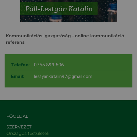
Páll-Lestyán Katalin
Kommunikációs igazgatóság
- online kommunikáció
referens
Telefon:
0755 899 506
Email:
lestyankatalin97@gmail.com
FŐOLDAL
SZERVEZET
Országos testületek