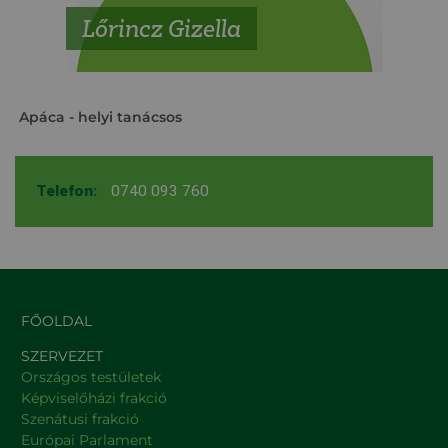
Lőrincz Gizella
Apáca
- helyi tanácsos
Telefon:
0740 093 760
FŐOLDAL
SZERVEZET
Országos testületek
Képviselőházi frakció
Szenátusi frakció
Európai Parlament