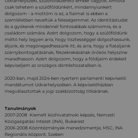
Udvarhelyszéki, szülőföldszerető ember vagyok. Amióta
csak tehetem a szülőföldünkért, mindannyiunkért
dolgozom - a mottóm is ez, a fiaimat is ebben a
szemléletben neveltük a feleségemmel. Az identitástudat
és a gyökerek mindennél fontosabbak számomra, és a
családom számára. Azért dolgozom, hogy a szülőföldünk
méltó hely legyen arra, hogy tisztességgel dolgozhassunk,
éljünk, és megöregedhessünk itt, és arra, hogy a fiataljaink
szárnybontogatásának, fészekrakásának örökös helyszíne
maradhasson. Azért dolgozom, hogy a földijeim érdekeit
képviseljem az országos döntéshozatalban is.
2020-ban, majd 2024-ben nyertem parlamenti képviselői
mandátumot Udvarhelyszéken. A képviselőházban
megválasztottak a jogi szakbizottság titkárának.
Tanulmányok
2007-2008 Kiemelt közhivatalnoki képzés, Nemzeti
Közigazgatási Intézet (INA), Bukarest
2006-2008 Közintézmények menedzsmentje, MSC, INA
Regionális központ, Szeben