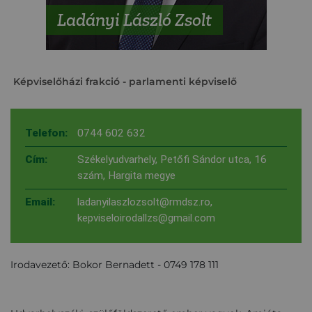
Ladányi László Zsolt
Képviselőházi frakció
- parlamenti képviselő
Telefon:
0744 602 632
Cím:
Székelyudvarhely, Petőfi Sándor utca, 16
szám, Hargita megye
Email:
ladanyilaszlozsolt@rmdsz.ro
,
kepviseloirodallzs@gmail.com
Irodavezető: Bokor Bernadett - 0749 178 111