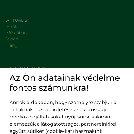
AKTUÁLIS
Hírek
Médiában
Videó
Hang
DOKUMENTUMOK
Az Ön adatainak védelme
HASZNOS LINKEK
fontos számunkra!
Annak érdekében, hogy személyre szabjuk a
tartalmakat és a hirdetéseket, közösségi
Impresszum
médiaszolgáltatásokat nyújtsunk, valamint
Adatvédelmi szabályzat
elemezzük a látogatottságot, partnereinkkel
EPP program
együtt sütiket (cookie-kat) használunk