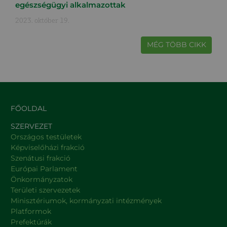
egészségügyi alkalmazottak
2023. október 19.
MÉG TÖBB CIKK
FŐOLDAL
SZERVEZET
Országos testületek
Képviselőházi frakció
Szenátusi frakció
Európai Parlament
Önkormányzatok
Területi szervezetek
Minisztériumok, kormányzati intézmények
Platformok
Prefektúrák