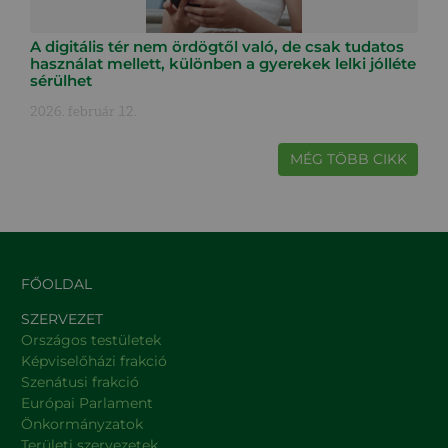
A digitális tér nem ördögtől való, de csak tudatos
használat mellett, különben a gyerekek lelki jólléte
sérülhet
2026. február 12.
MÉG TÖBB CIKK
FŐOLDAL
SZERVEZET
Országos testületek
Képviselőházi frakció
Szenátusi frakció
Európai Parlament
Önkormányzatok
Területi szervezetek