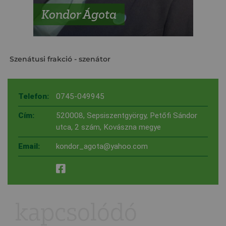
Kondor Ágota
Szenátusi frakció
- szenátor
Telefon:
0745-049945
Cím:
520008, Sepsiszentgyörgy, Petőfi Sándor
utca, 2 szám, Kovászna megye
Email:
kondor_agota@yahoo.com
kapcsolódó