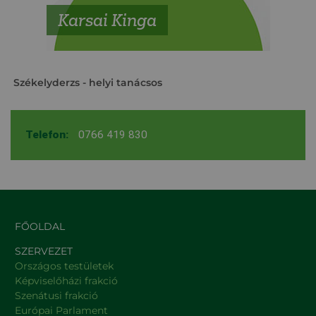
Karsai Kinga
Székelyderzs
- helyi tanácsos
Telefon:
0766 419 830
FŐOLDAL
SZERVEZET
Országos testületek
Képviselőházi frakció
Szenátusi frakció
Európai Parlament