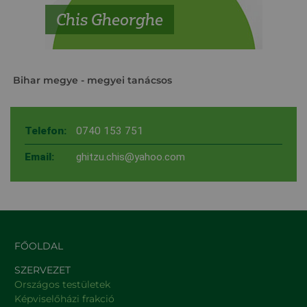
Chis Gheorghe
Bihar megye
- megyei tanácsos
Telefon:
0740 153 751
Email:
ghitzu.chis@yahoo.com
FŐOLDAL
SZERVEZET
Országos testületek
Képviselőházi frakció