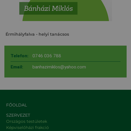
Bánházi Miklós
Érmihályfalva
- helyi tanácsos
Telefon:
0746 036 788
Email:
banhazimiklos@yahoo.com
FŐOLDAL
SZERVEZET
Országos testületek
Képviselőházi frakció