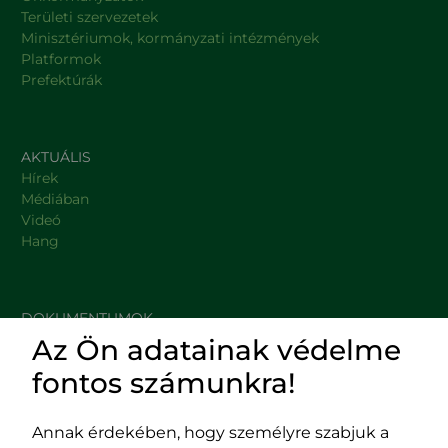
Területi szervezetek
Minisztériumok, kormányzati intézmények
Platformok
Prefektúrák
AKTUÁLIS
Hírek
Médiában
Videó
Hang
DOKUMENTUMOK
Az Ön adatainak védelme
HASZNOS LINKEK
fontos számunkra!
Annak érdekében, hogy személyre szabjuk a