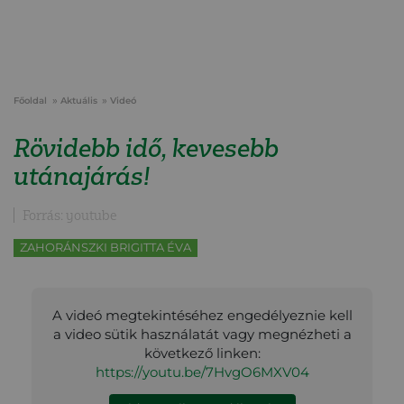
Főoldal
Aktuális
Videó
Rövidebb idő, kevesebb
utánajárás!
Forrás: youtube
ZAHORÁNSZKI BRIGITTA ÉVA
A videó megtekintéséhez engedélyeznie kell
a video sütik használatát vagy megnézheti a
következő linken:
https://youtu.be/7HvgO6MXV04