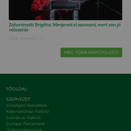
Zahoránszki Brigitta: Menjenek el szavazni, mert van jó
választás
2024. november 23.
MÉG TÖBB KAPCSOLÓDÓ
FŐOLDAL
SZERVEZET
Országos testületek
Képviselőházi frakció
Szenátusi frakció
Európai Parlament
Önkormányzatok