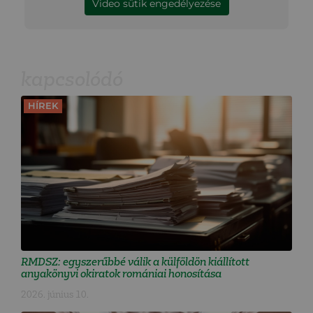
Video sütik engedélyezése
kapcsolódó
HÍREK
RMDSZ: egyszerűbbé válik a külföldön kiállított
anyakönyvi okiratok romániai honosítása
2026. június 10.