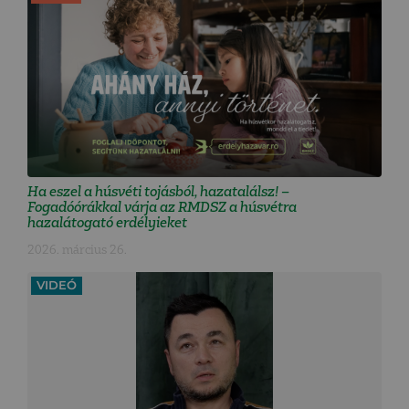
Ha eszel a húsvéti tojásból, hazatalálsz! –
Fogadóórákkal várja az RMDSZ a húsvétra
hazalátogató erdélyieket
2026. március 26.
VIDEÓ