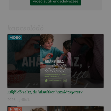
Video sütik engedélyezése
kapcsolódó
VIDEÓ
Külföldön élsz, de húsvétkor hazalátogatsz?
2026. április 1.
HÍREK