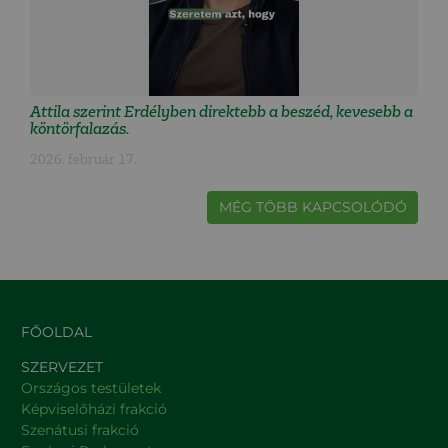
Attila szerint Erdélyben direktebb a beszéd, kevesebb a
köntörfalazás.
2026. február 17.
MÉG TÖBB KAPCSOLÓDÓ
FŐOLDAL
SZERVEZET
Országos testületek
Képviselőházi frakció
Szenátusi frakció