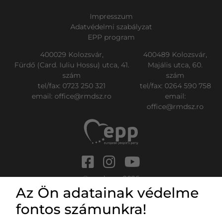
Impresszum
Adatvédelmi szabályzat
EPP program
400029 Kolozsvár,
400489 Kolozsvár,
Fürdő (Card. Iuliu Hossu) utca, 41.
Majális utca, 60.
szám
szám
tel/fax:
0723 250 321
tel/fax:
0264 590 758
email:
office@rmdsz.ro
email:
office@rmdsz.ro
© rmdsz.ro 2026
Az Ön adatainak védelme
fontos számunkra!