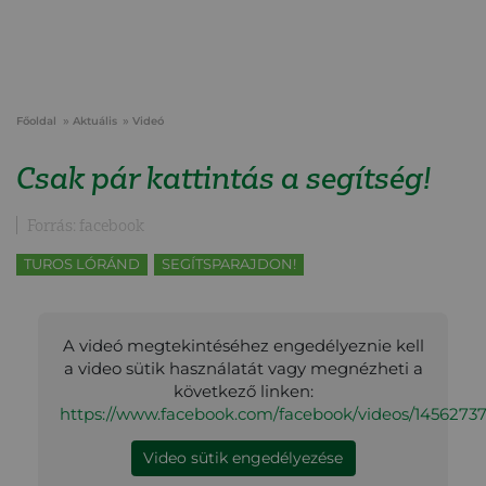
Főoldal
Aktuális
Videó
Csak pár kattintás a segítség!
Forrás: facebook
TUROS LÓRÁND
SEGÍTSPARAJDON!
A videó megtekintéséhez engedélyeznie kell
a video sütik használatát vagy megnézheti a
következő linken:
https://www.facebook.com/facebook/videos/1456273
Video sütik engedélyezése