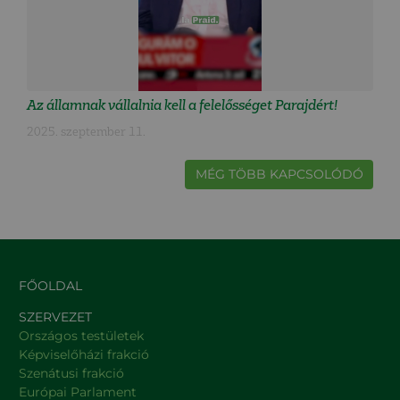
Az államnak vállalnia kell a felelősséget Parajdért!
2025. szeptember 11.
MÉG TÖBB KAPCSOLÓDÓ
FŐOLDAL
SZERVEZET
Országos testületek
Képviselőházi frakció
Szenátusi frakció
Európai Parlament