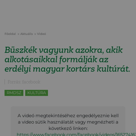
Főoldal
Aktuális
Videó
Büszkék vagyunk azokra, akik
alkotásaikkal formálják az
erdélyi magyar kortárs kultúrát.
Forrás: facebook
RMDSZ
KULTÚRA
A videó megtekintéséhez engedélyeznie kell
a video sütik használatát vagy megnézheti a
következő linken:
https://www.facebook.com/facebook/videos/1652741