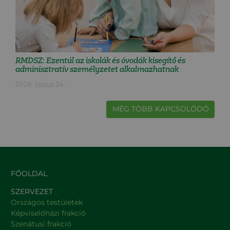
RMDSZ: Ezentúl az iskolák és óvodák kisegítő és
adminisztratív személyzetet alkalmazhatnak
2026. június 24.
MÉG TÖBB KAPCSOLÓDÓ
FŐOLDAL
SZERVEZET
Országos testületek
Képviselőházi frakció
Szenátusi frakció