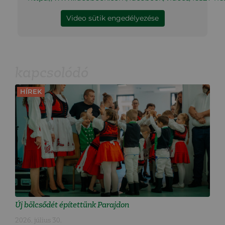
Video sütik engedélyezése
kapcsolódó
HÍREK
Új bölcsődét építettünk Parajdon
2026. július 30.