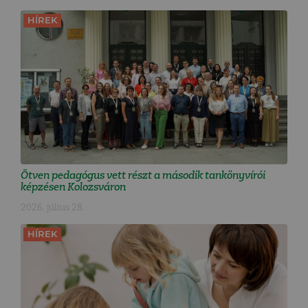
HÍREK
Ötven pedagógus vett részt a második tankönyvírói
képzésen Kolozsváron
2026. július 28.
HÍREK