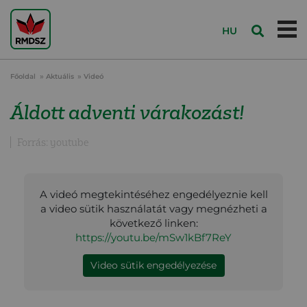
HU
Főoldal
Aktuális
Videó
Áldott adventi várakozást!
Forrás: youtube
A videó megtekintéséhez engedélyeznie kell
a video sütik használatát vagy megnézheti a
következő linken:
https://youtu.be/mSw1kBf7ReY
Video sütik engedélyezése