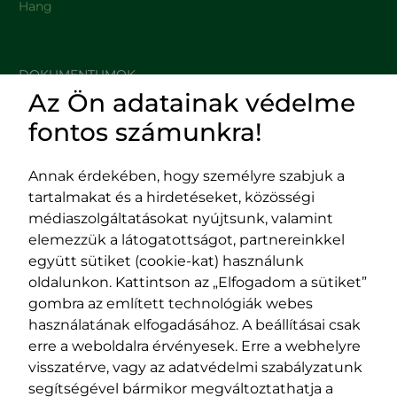
Hang
DOKUMENTUMOK
Az Ön adatainak védelme
HASZNOS LINKEK
fontos számunkra!
Annak érdekében, hogy személyre szabjuk a
tartalmakat és a hirdetéseket, közösségi
Impresszum
médiaszolgáltatásokat nyújtsunk, valamint
Adatvédelmi szabályzat
elemezzük a látogatottságot, partnereinkkel
EPP program
együtt sütiket (cookie-kat) használunk
400029 Kolozsvár,
400489 Kolozsvár,
oldalunkon. Kattintson az „Elfogadom a sütiket”
Fürdő (Card. Iuliu Hossu) utca, 41.
Majális utca, 60.
gombra az említett technológiák webes
szám
szám
használatának elfogadásához. A beállításai csak
tel/fax:
0723 250 321
tel/fax:
0264 590 758
erre a weboldalra érvényesek. Erre a webhelyre
email:
office@rmdsz.ro
email:
office@rmdsz.ro
visszatérve, vagy az adatvédelmi szabályzatunk
segítségével bármikor megváltoztathatja a