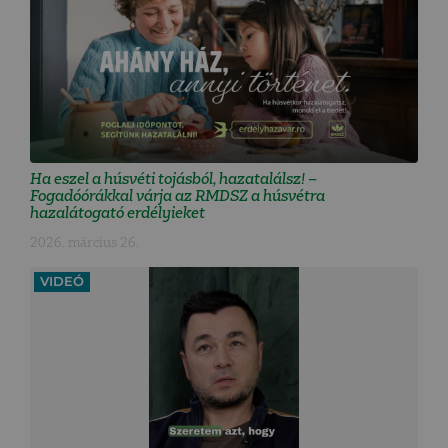
Ha eszel a húsvéti tojásból, hazatalálsz! –
Fogadóórákkal várja az RMDSZ a húsvétra
hazalátogató erdélyieket
2026. március 26.
VIDEÓ