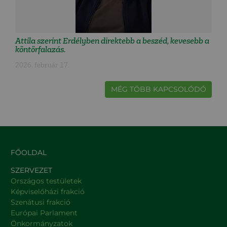
Attila szerint Erdélyben direktebb a beszéd, kevesebb a
köntörfalazás.
2026. február 17.
MÉG TÖBB KAPCSOLÓDÓ
FŐOLDAL
SZERVEZET
Országos testületek
Képviselőházi frakció
Szenátusi frakció
Európai Parlament
Önkormányzatok