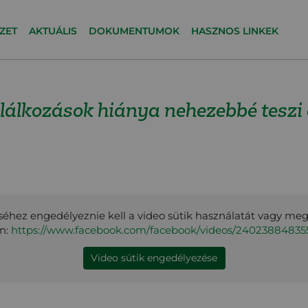
ZET
AKTUÁLIS
DOKUMENTUMOK
HASZNOS LINKEK
lálkozások hiánya nehezebbé teszi a 
éhez engedélyeznie kell a video sütik használatát vagy me
en:
https://www.facebook.com/facebook/videos/24023884835
Video sütik engedélyezése