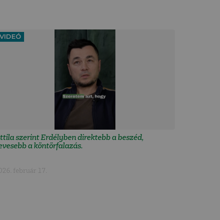
VIDEÓ
ttila szerint Erdélyben direktebb a beszéd,
evesebb a köntörfalazás.
026. február 17.