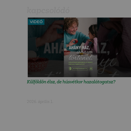
kapcsolódó
VIDEÓ
Külföldön élsz, de húsvétkor hazalátogatsz?
2026. április 1.