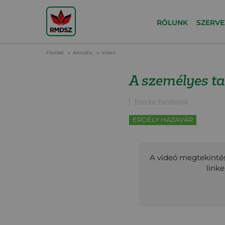
RÓLUNK
SZERVE
Főoldal
Aktuális
Videó
A személyes ta
Forrás: facebook
ERDÉLY HAZAVÁR
A videó megtekintés
link