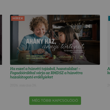
HÍREK
Ha eszel a húsvéti tojásból, hazatalálsz! –
A
Fogadóórákkal várja az RMDSZ a húsvétra
k
hazalátogató erdélyieket
2026. március 26.
2
MÉG TÖBB KAPCSOLÓDÓ