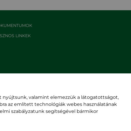
KUMENTUMOK
SZNOS LINKEK
 nyújtsunk, valamint elemezzük a látogatottságot,
mbra az említett technológiák webes használatának
édelmi szabályzatunk segítségével bármikor