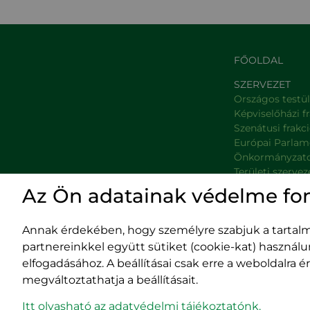
FŐOLDAL
SZERVEZET
Országos testü
Képviselőházi f
Szenátusi frakc
Európai Parlam
Önkormányzat
Területi szervez
Minisztériumok
Az Ön adatainak védelme fo
Platformok
Prefektúrák
Annak érdekében, hogy személyre szabjuk a tartalma
partnereinkkel együtt sütiket (cookie-kat) használ
elfogadásához. A beállításai csak erre a weboldalra
megváltoztathatja a beállításait.
Impresszum
400029 
Adatvédelmi szabályzat
Fürdő (Card. Iuliu
Itt olvasható az adatvédelmi tájékoztatónk.