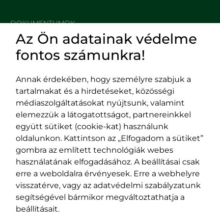
DOKUMENTUMOK
Az Ön adatainak védelme
HASZNOS LINKEK
fontos számunkra!
Annak érdekében, hogy személyre szabjuk a
tartalmakat és a hirdetéseket, közösségi
Impresszum
médiaszolgáltatásokat nyújtsunk, valamint
Adatvédelmi szabályzat
elemezzük a látogatottságot, partnereinkkel
EPP program
együtt sütiket (cookie-kat) használunk
400029 Kolozsvár,
400489 Kolozsvár,
oldalunkon. Kattintson az „Elfogadom a sütiket”
Fürdő (Card. Iuliu Hossu) utca, 41.
Majális utca, 60.
gombra az említett technológiák webes
szám
szám
használatának elfogadásához. A beállításai csak
tel/fax:
0723 250 321
tel/fax:
0264 590 758
erre a weboldalra érvényesek. Erre a webhelyre
email:
office@rmdsz.ro
email:
office@rmdsz.ro
visszatérve, vagy az adatvédelmi szabályzatunk
segítségével bármikor megváltoztathatja a
beállításait.