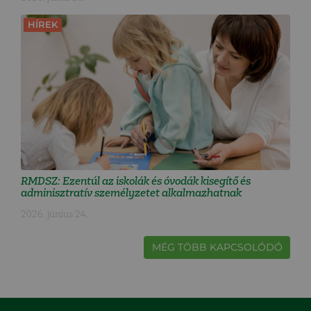
HÍREK
RMDSZ: Ezentúl az iskolák és óvodák kisegítő és
adminisztratív személyzetet alkalmazhatnak
2026. június 24.
MÉG TÖBB KAPCSOLÓDÓ