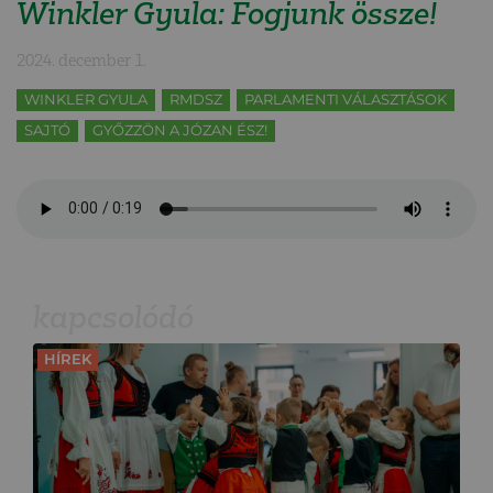
Winkler Gyula: Fogjunk össze!
2024. december 1.
WINKLER GYULA
RMDSZ
PARLAMENTI VÁLASZTÁSOK
SAJTÓ
GYŐZZÖN A JÓZAN ÉSZ!
kapcsolódó
HÍREK