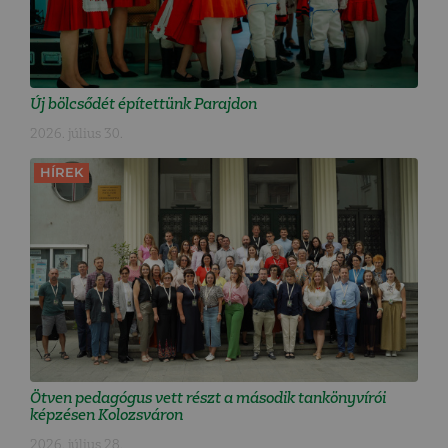
Új bölcsődét építettünk Parajdon
2026. július 30.
HÍREK
Ötven pedagógus vett részt a második tankönyvírói
képzésen Kolozsváron
2026. július 28.