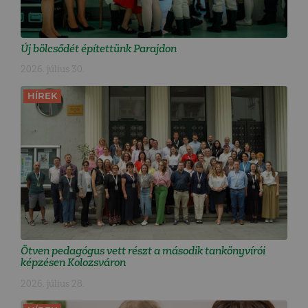
Új bölcsődét építettünk Parajdon
2026. július 30.
HÍREK
Ötven pedagógus vett részt a második tankönyvírói
képzésen Kolozsváron
2026. július 28.