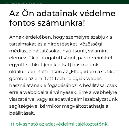
DOKUMENTUMOK
Az Ön adatainak védelme
HASZNOS LINKEK
fontos számunkra!
Annak érdekében, hogy személyre szabjuk a
tartalmakat és a hirdetéseket, közösségi
Impresszum
médiaszolgáltatásokat nyújtsunk, valamint
Adatvédelmi szabályzat
elemezzük a látogatottságot, partnereinkkel
EPP program
együtt sütiket (cookie-kat) használunk
400029 Kolozsvár,
400489 Kolozsvár,
oldalunkon. Kattintson az „Elfogadom a sütiket”
Fürdő (Card. Iuliu Hossu) utca, 41.
Majális utca, 60.
gombra az említett technológiák webes
szám
szám
használatának elfogadásához. A beállításai csak
tel/fax:
0723 250 321
tel/fax:
0264 590 758
erre a weboldalra érvényesek. Erre a webhelyre
email:
office@rmdsz.ro
email:
office@rmdsz.ro
visszatérve, vagy az adatvédelmi szabályzatunk
segítségével bármikor megváltoztathatja a
beállításait.
Itt olvasható az adatvédelmi tájékoztatónk.