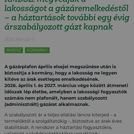
lakosságot a gázáremelkedéstől
– a háztartások további egy évig
árszabályozott gázt kapnak
2026. február 5.
RMDSZ
KORMÁNY
A gázárplafon április elsejei megszűnése után is
biztosítja a kormány, hogy a lakosság ne legyen
kitéve az árak esetleges emelkedésének.
2026. április 1. és 2027. március vége között átmeneti
időszak lép életbe, amelyben a lakossági fogyasztók
számára nem plafonált, hanem szabályozott
(adminisztrált) gázárat alkalmaznak.
A szabályozott ár a teljes ellátási láncra kiterjed – a
termelőktől a szolgáltatókig –, biztosítva az árak éves
stabilitását. A rendszer a háztartási fogyasztókra,
valamint a távhőszolgáltatókra vonatkozik.