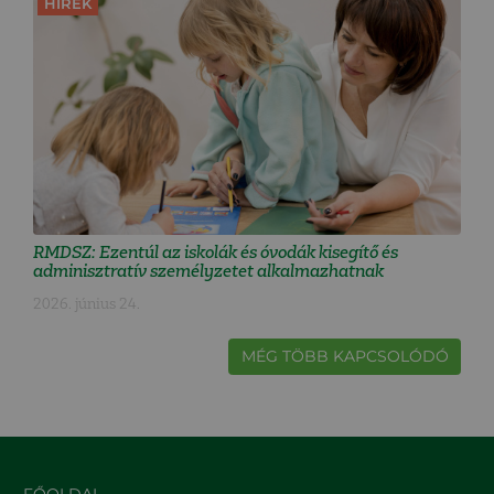
HÍREK
RMDSZ: Ezentúl az iskolák és óvodák kisegítő és
adminisztratív személyzetet alkalmazhatnak
2026. június 24.
MÉG TÖBB KAPCSOLÓDÓ