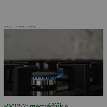
Főoldal
Aktuális
Hírek
RMDSZ: megvédjük a