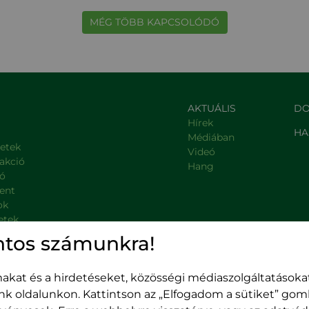
MÉG TÖBB KAPCSOLÓDÓ
AKTUÁLIS
DO
Hírek
HA
Médiában
letek
Videó
rakció
Hang
ió
ent
ok
etek
, kormányzati intézmények
ntos számunkra!
kat és a hirdetéseket, közösségi médiaszolgáltatásokat
unk oldalunkon. Kattintson az „Elfogadom a sütiket” go