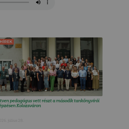
HÍREK
tven pedagógus vett részt a második tankönyvírói
épzésen Kolozsváron
026. július 28.