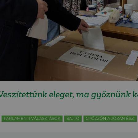
 Veszítettünk eleget, ma győznünk ke
PARLAMENTI VÁLASZTÁSOK
SAJTÓ
GYŐZZÖN A JÓZAN ÉSZ!