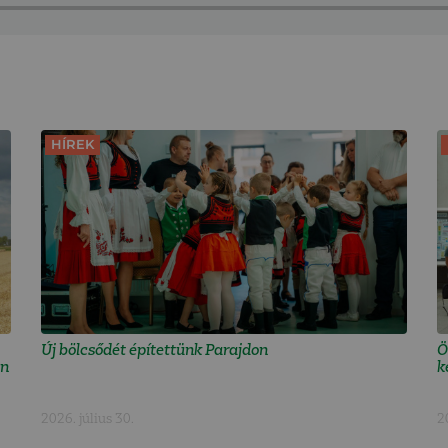
HÍREK
Új bölcsődét építettünk Parajdon
Ö
an
k
2026. július 30.
2