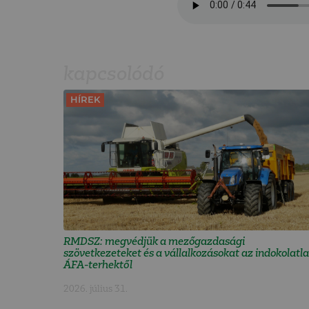
kapcsolódó
HÍREK
RMDSZ: megvédjük a mezőgazdasági
szövetkezeteket és a vállalkozásokat az indokolatl
ÁFA-terhektől
2026. július 31.