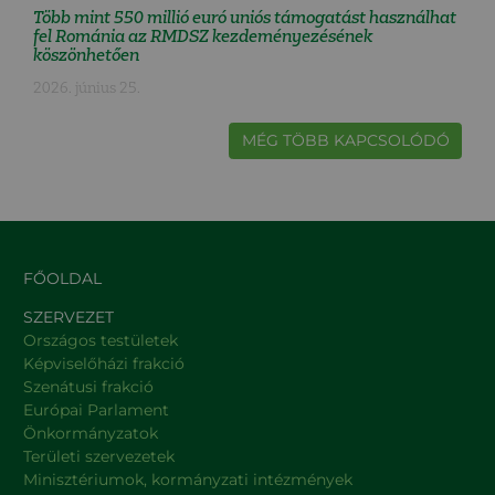
Több mint 550 millió euró uniós támogatást használhat
fel Románia az RMDSZ kezdeményezésének
köszönhetően
2026. június 25.
MÉG TÖBB KAPCSOLÓDÓ
FŐOLDAL
SZERVEZET
Országos testületek
Képviselőházi frakció
Szenátusi frakció
Európai Parlament
Önkormányzatok
Területi szervezetek
Minisztériumok, kormányzati intézmények