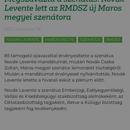
Levente lett az RMDSZ új Maros
megyei szenátora
2022. november 28.
NOVÁK LEVENTE
MAROS MEGYE
SZENÁTUS
RMDSZ
85 támogató szavazattal
érvényesítette a szenátus
Novák
Levente mandátumát
,
miután Novák Csaba
Zoltán,
Maros megyei szenátor lemondott tisztségéről.
Miután a mandátumot érvényessé nyilvánították,
Novák
Levente letette a hivatali esküt a plénum előtt.
Novák L
evente a szenátus
E
mberjogi,
E
sélyegyenlőségi,
Vallási
és
Kisebbségügyi
szak
bizottság alelnökeként,
az
Oktatási
bizottság
tagjaként
,
illetve a
K
ülügyi bizottság
tagjaként fog tevékenykedni.