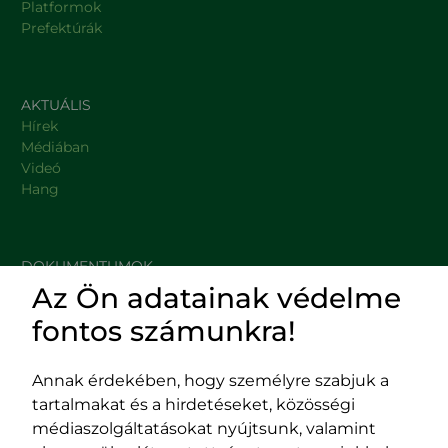
Platformok
Prefektúrák
AKTUÁLIS
Hírek
Médiában
Videó
Hang
DOKUMENTUMOK
Az Ön adatainak védelme
HASZNOS LINKEK
fontos számunkra!
Annak érdekében, hogy személyre szabjuk a
tartalmakat és a hirdetéseket, közösségi
Impresszum
médiaszolgáltatásokat nyújtsunk, valamint
Adatvédelmi szabályzat