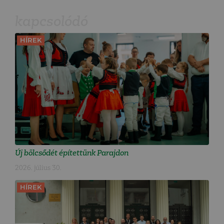
kapcsolódó
HÍREK
Új bölcsődét építettünk Parajdon
2026. július 30.
HÍREK