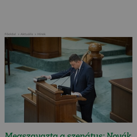
Főoldal
Aktuális
Hírek
Megszavazta a szenátus: Novák