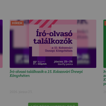
HÍREK
Író-olvasó találkozók a 15. Kolozsvári Ünnepi
M
Könyvhéten
z
K
p
2026. június 23.
2