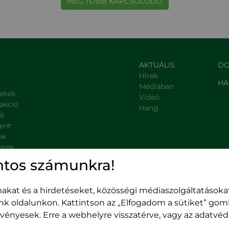
MÉG TÖBB KAPCSOLÓDÓ
AKTUÁLIS
DO
Hírek
HA
Médiában
letek
Videó
rakció
Hang
ió
ent
ok
etek
, kormányzati intézmények
ntos számunkra!
kat és a hirdetéseket, közösségi médiaszolgáltatásokat
unk oldalunkon. Kattintson az „Elfogadom a sütiket” go
 érvényesek. Erre a webhelyre visszatérve, vagy az adatv