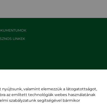
KUMENTUMOK
SZNOS LINKEK
 nyújtsunk, valamint elemezzük a látogatottságot,
mbra az említett technológiák webes használatának
édelmi szabályzatunk segítségével bármikor