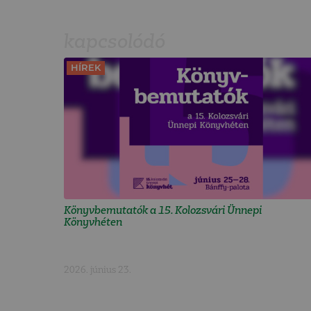
kapcsolódó
HÍREK
Könyvbemutatók a 15. Kolozsvári Ünnepi
Könyvhéten
2026. június 23.