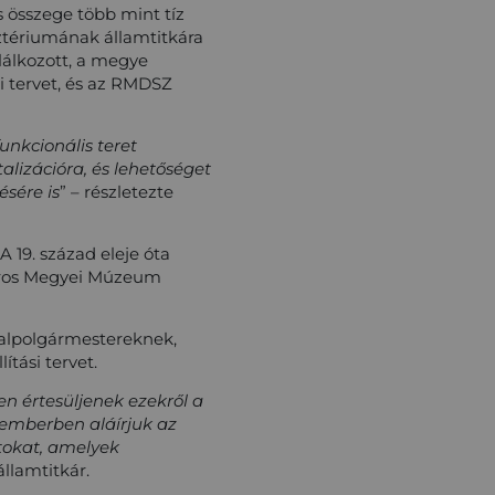
s összege több mint tíz
sztériumának államtitkára
álkozott, a megye
i tervet, és az RMDSZ
unkcionális teret
alizációra, és lehetőséget
sére is
” – részletezte
 19. század eleje óta
Maros Megyei Múzeum
 alpolgármestereknek,
tási tervet.
n értesüljenek ezekről a
ptemberben aláírjuk az
atokat, amelyek
államtitkár.