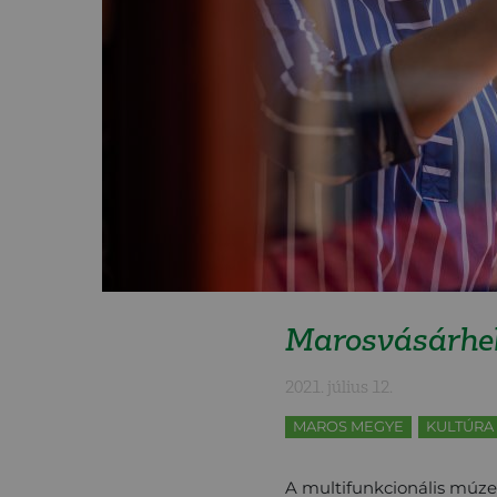
Marosvásárhel
2021. július 12.
MAROS MEGYE
KULTÚRA
A multifunkcionális múzeu