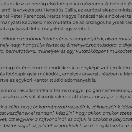
 és ez lesz az ország első fotográfiai múzeuma. A befekteté
t erről is egyeztetett Hegedüs Csilla, az európai alapok mini
hol Péter Ferenccel, Maros Megye Tanácsának elnökével tal
mányzati képviselőinek mutatta be az országos helyreállítás
al a pályázati lehetőségekről egyeztetett.
 válhat a romániai fotótörténet szempontjából, olyan multif
amely nagy hangsúlyt fektet az élményközpontúságra, a digit
okra, bemutatókra, műhelyek és egy kutatóközpont működteté
zdag történelemmel rendelkezik a fényképészet területén. A
y és fotópapír gyár működött, amelyek anyagát részben a 
rtve az egykori Kantor stúdió adományait is.
ztériumának államtitkára Maros megyei polgármestereknek,
csosoknak és vállalkozóknak mutatta be az országos helyreállí
a célja, hogy önkormányzati vezetőink, vállalkozóink időbe
st kezdjenek el tervezni, készülni, hogy akkor, amikor sze
rvet, ott legyünk a rajtvonalnál, és adjuk le azokat a pályáz
z, biztonságához, jólétéhez járulnak hozzá
” – nyilatkozta az 