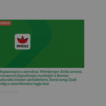
HÍREK
egszavazta a szenátus: Weinberger Attila zenész,
eneszerző folytathatja munkáját a Román
ulturális Intézet alelnökeként, Karácsonyi Zsolt
edig a vezetőtanács tagja lesz
026. június 2.