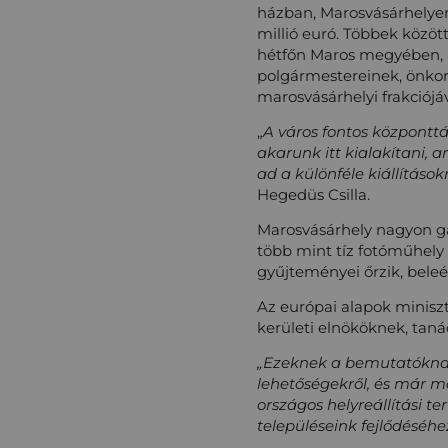
házban, Marosvásárhelyen,
millió euró. Többek közöt
hétfőn Maros megyében, a
polgármestereinek, önkor
marosvásárhelyi frakciójáv
„
A város fontos központtá
akarunk itt kialakítani, 
ad a különféle kiállítás
Hegedüs Csilla.
Marosvásárhely nagyon ga
több mint tíz fotóműhel
gyűjteményei őrzik, beleé
Az európai alapok minis
kerületi elnököknek, taná
„Ezeknek a bemutatóknak 
lehetőségekről, és már mo
országos helyreállítási te
településeink fejlődéséhe