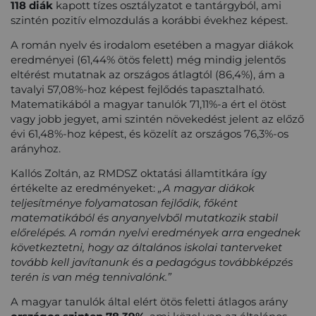
118 diák
kapott tízes osztályzatot e tantárgyból, ami
szintén pozitív elmozdulás a korábbi évekhez képest.
A román nyelv és irodalom esetében a magyar diákok
eredményei (61,44% ötös felett) még mindig jelentős
eltérést mutatnak az országos átlagtól (86,4%), ám a
tavalyi 57,08%-hoz képest fejlődés tapasztalható.
Matematikából a magyar tanulók 71,11%-a ért el ötöst
vagy jobb jegyet, ami szintén növekedést jelent az előző
évi 61,48%-hoz képest, és közelít az országos 76,3%-os
arányhoz.
Kallós Zoltán, az RMDSZ oktatási államtitkára így
értékelte az eredményeket:
„A magyar diákok
teljesítménye folyamatosan fejlődik, főként
matematikából és anyanyelvből mutatkozik stabil
előrelépés. A román nyelvi eredmények arra engednek
következtetni, hogy az általános iskolai tanterveket
tovább kell javítanunk és a pedagógus továbbképzés
terén is van még tennivalónk.”
A magyar tanulók által elért ötös feletti átlagos arány