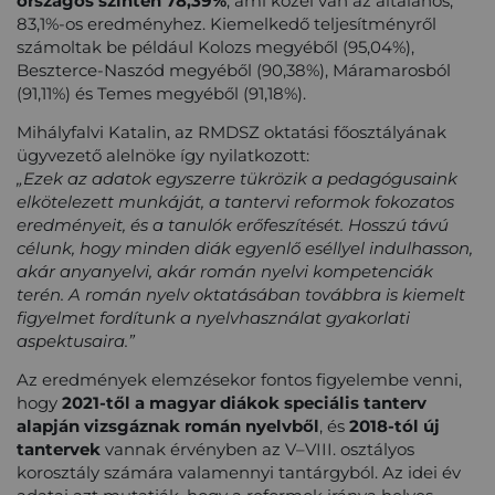
országos szinten 78,39%
, ami közel van az általános,
83,1%-os eredményhez. Kiemelkedő teljesítményről
számoltak be például Kolozs megyéből (95,04%),
Beszterce-Naszód megyéből (90,38%), Máramarosból
(91,11%) és Temes megyéből (91,18%).
Mihályfalvi Katalin, az RMDSZ oktatási főosztályának
ügyvezető alelnöke így nyilatkozott:
„Ezek az adatok egyszerre tükrözik a pedagógusaink
elkötelezett munkáját, a tantervi reformok fokozatos
eredményeit, és a tanulók erőfeszítését. Hosszú távú
célunk, hogy minden diák egyenlő eséllyel indulhasson,
akár anyanyelvi, akár román nyelvi kompetenciák
terén. A román nyelv oktatásában továbbra is kiemelt
figyelmet fordítunk a nyelvhasználat gyakorlati
aspektusaira.”
Az eredmények elemzésekor fontos figyelembe venni,
hogy
2021-től a magyar diákok speciális tanterv
alapján vizsgáznak román nyelvből
, és
2018-tól új
tantervek
vannak érvényben az V–VIII. osztályos
korosztály számára valamennyi tantárgyból. Az idei év