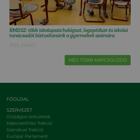
RMDSZ: több iskolapszichológust, logopédust és iskolai
tanácsadót biztosítanánk a gyermekek számára
2026. július 2.
MÉG TÖBB KAPCSOLÓDÓ
FŐOLDAL
SZERVEZET
Országos testületek
Képviselőházi frakció
Szenátusi frakció
Európai Parlament