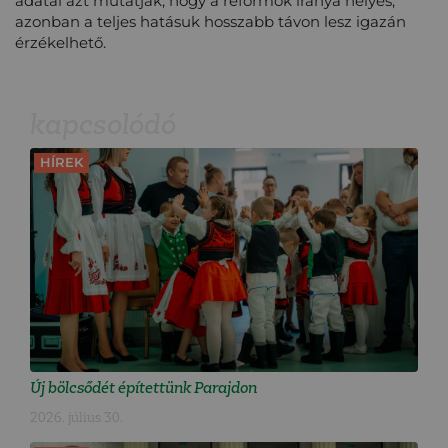
adatai azt mutatják, hogy a reformok iránya helyes,
azonban a teljes hatásuk hosszabb távon lesz igazán
érzékelhető.
kapcsolódó
HÍREK
Új bölcsődét építettünk Parajdon
2026. július 30.