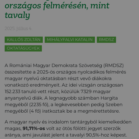
országos felmérésén, mint
tavaly
2025. július 4.
KALLÓS ZOLTÁN
MIHÁLYFALVI KATALIN
RMDSZ
OKTATÁSÜGYEK
A Romániai Magyar Demokrata Szövetség (RMDSZ)
összesítette a 2025-ös országos nyolcadikos felmérés
magyar nyelvű oktatásban részt vevő diákokra
vonatkozó eredményeit. Az idei vizsgán országosan
152.233 tanuló vett részt, közülük 7329 magyar
anyanyelvű diák. A legnagyobb számban Hargita
megyéből (2235 fő), a legkevesebben pedig Szeben
megyéből (4 fő) iratkoztak be a megmérettetésre.
A magyar nyelv és irodalom tantárgyból kiemelkedően
magas,
91,71%-os
volt az ötös fölötti jegyet szerzők
aránya, ami javulást jelent a tavalyi 90,5%-hoz képest.