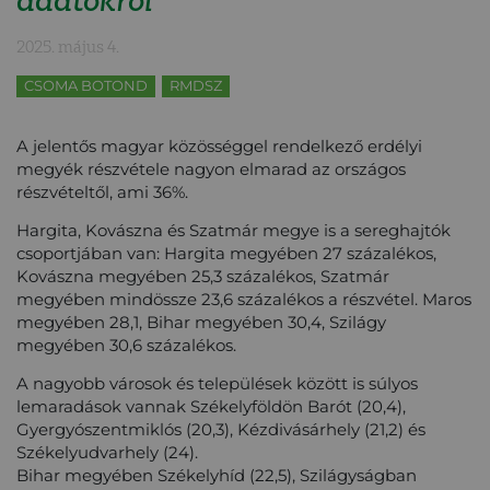
2025. május 4.
CSOMA BOTOND
RMDSZ
A jelentős magyar közösséggel rendelkező erdélyi
megyék részvétele nagyon elmarad az országos
részvételtől, ami 36%.
Hargita, Kovászna és Szatmár megye is a sereghajtók
csoportjában van: Hargita megyében 27 százalékos,
Kovászna megyében 25,3 százalékos, Szatmár
megyében mindössze 23,6 százalékos a részvétel. Maros
megyében 28,1, Bihar megyében 30,4, Szilágy
megyében 30,6 százalékos.
A nagyobb városok és települések között is súlyos
lemaradások vannak Székelyföldön Barót (20,4),
Gyergyószentmiklós (20,3), Kézdivásárhely (21,2) és
Székelyudvarhely (24).
Bihar megyében Székelyhíd (22,5), Szilágyságban