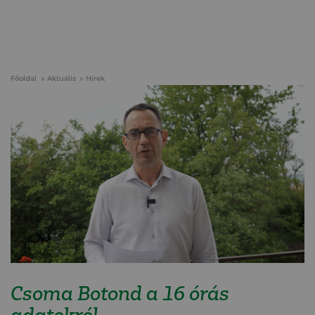
Főoldal
Aktuális
Hírek
Csoma Botond a 16 órás
adatokról