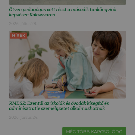
Ötven pedagógus vett részt a második tankönyvírói
képzésen Kolozsváron
2026. július 28.
HÍREK
RMDSZ: Ezentúl az iskolák és óvodák kisegítő és
adminisztratív személyzetet alkalmazhatnak
2026. június 24.
MÉG TÖBB KAPCSOLÓDÓ