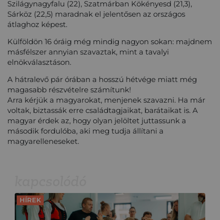
Szilágynagyfalu (22), Szatmárban Kökényesd (21,3),
Sárköz (22,5) maradnak el jelentősen az országos
átlaghoz képest.
Külföldön 16 óráig még mindig nagyon sokan: majdnem
másfélszer annyian szavaztak, mint a tavalyi
elnökválasztáson.
A hátralevő pár órában a hosszú hétvége miatt még
magasabb részvételre számítunk!
Arra kérjük a magyarokat, menjenek szavazni. Ha már
voltak, biztassák erre családtagjaikat, barátaikat is. A
magyar érdek az, hogy olyan jelöltet juttassunk a
második fordulóba, aki meg tudja állítani a
magyarelleneseket.
kapcsolódó
HÍREK