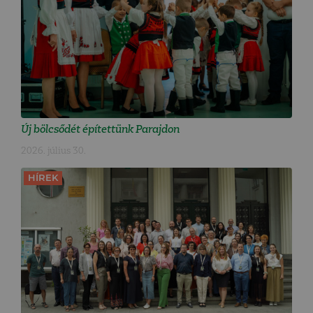
Új bölcsődét építettünk Parajdon
2026. július 30.
HÍREK