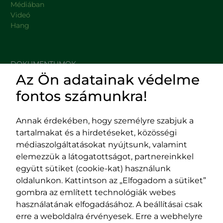
Médiában
Videó
Hang
DOKUMENTUMOK
Az Ön adatainak védelme
HASZNOS LINKEK
fontos számunkra!
Annak érdekében, hogy személyre szabjuk a
tartalmakat és a hirdetéseket, közösségi
Impresszum
médiaszolgáltatásokat nyújtsunk, valamint
Adatvédelmi szabályzat
elemezzük a látogatottságot, partnereinkkel
EPP program
együtt sütiket (cookie-kat) használunk
400029 Kolozsvár,
400489 Kolozsvár,
oldalunkon. Kattintson az „Elfogadom a sütiket”
Fürdő (Card. Iuliu Hossu) utca, 41.
Majális utca, 60.
gombra az említett technológiák webes
szám
szám
használatának elfogadásához. A beállításai csak
tel/fax:
0723 250 321
tel/fax:
0264 590 758
erre a weboldalra érvényesek. Erre a webhelyre
email:
office@rmdsz.ro
email: